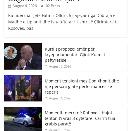
August 6, 2026
02 Press
Ka ndërruar jetë Fatmir Olluri, 52-vjeçar nga Dobraja e
Madhe e Lipjanit dhe ish-luftëtar i Ushtrisë Çlirimtare të
Kosovës, pasi
Kurti s’propozoi emër për
kryeparlamentar, Gjini: Kulmi i
paftyrësisë
August 6, 2026
Moment tensioni mes Don Xhonit dhe
një personi gjatë përformancës së
reperit
August 4, 2026
Momenti tmerri në Rahovec: Hajni
tenton t’i vras 3 qytetarë, s’arriti t’ua
grabis paratë
August 3, 2026