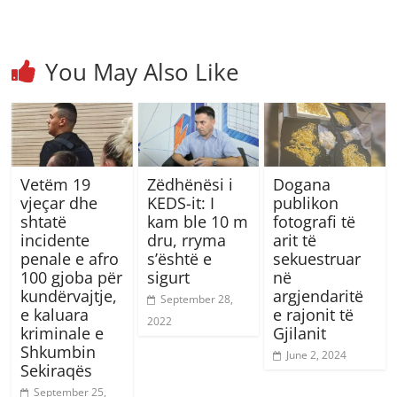
You May Also Like
Vetëm 19
Zëdhënësi i
Dogana
vjeçar dhe
KEDS-it: I
publikon
shtatë
kam ble 10 m
fotografi të
incidente
dru, rryma
arit të
penale e afro
s’është e
sekuestruar
100 gjoba për
sigurt
në
kundërvajtje,
argjendaritë
September 28,
e kaluara
e rajonit të
2022
kriminale e
Gjilanit
Shkumbin
June 2, 2024
Sekiraqës
September 25,