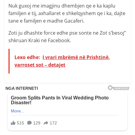
Nuk guxoj me imagjinu dhembjen qe e ka kaplu
familjen e tij, axhallaret e shkelqyshem qe i ka, dajte
tane e familjen e madhe Gacaferi.
Zoti ju dhashte force edhe pse sonte ne Zot s’besoj”
shkruan Kraki në Facebook.
Lexo edhe:
I vrari mbrëmë në Prishtinë,
varroset sot – detajet