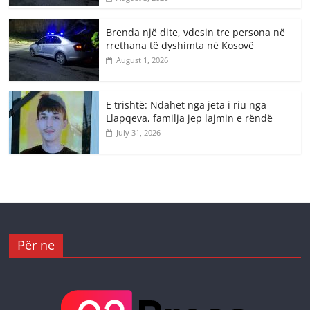
Brenda një dite, vdesin tre persona në
rrethana të dyshimta në Kosovë
August 1, 2026
E trishtë: Ndahet nga jeta i riu nga
Llapqeva, familja jep lajmin e rëndë
July 31, 2026
Për ne