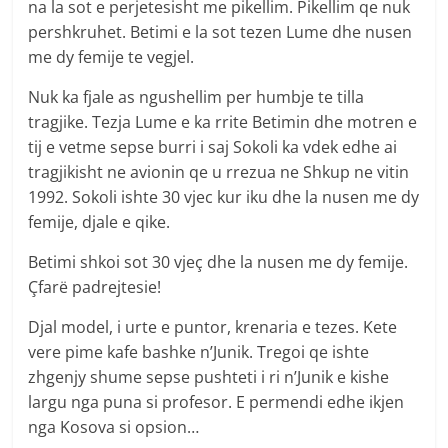
na la sot e perjetesisht me pikellim. Pikellim qe nuk
pershkruhet. Betimi e la sot tezen Lume dhe nusen
me dy femije te vegjel.
Nuk ka fjale as ngushellim per humbje te tilla
tragjike. Tezja Lume e ka rrite Betimin dhe motren e
tij e vetme sepse burri i saj Sokoli ka vdek edhe ai
tragjikisht ne avionin qe u rrezua ne Shkup ne vitin
1992. Sokoli ishte 30 vjec kur iku dhe la nusen me dy
femije, djale e qike.
Betimi shkoi sot 30 vjeç dhe la nusen me dy femije.
Çfarë padrejtesie!
Djal model, i urte e puntor, krenaria e tezes. Kete
vere pime kafe bashke n’Junik. Tregoi qe ishte
zhgenjy shume sepse pushteti i ri n’Junik e kishe
largu nga puna si profesor. E permendi edhe ikjen
nga Kosova si opsion…