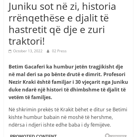
Juniku sot në zi, historia
rrënqethëse e djalit të
hastretit që dje e zuri
traktori!
October 13, 2022
02 Press
Betim Gacaferi ka humbur jetën tragjikisht dje
në mal deri sa po bënte drutë e dimrit. Profesori
Nezir Kraki është familjar i 30 vjeçarit nga Juniku
duke ndarë një histori të dhimbshme të djalit të
vetëm të familjes.
Në shkrimin prekës të Krakit bëhet e ditur se Betimi
kishte humbur babain në moshë të hershme,
ndërsa i ndjeri ishte edhe baba i dy fëmijëve.