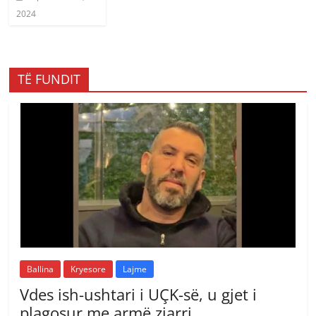
2024
TË FUNDIT
Ballina
Kryesore
Lajme
Vdes ish-ushtari i UÇK-së, u gjet i
plagosur me armë zjarri