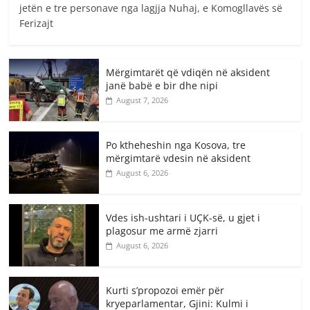
jetën e tre personave nga lagjja Nuhaj, e Komogllavës së
Ferizajt
Mërgimtarët që vdiqën në aksident
janë babë e bir dhe nipi
August 7, 2026
Po ktheheshin nga Kosova, tre
mërgimtarë vdesin në aksident
August 6, 2026
Vdes ish-ushtari i UÇK-së, u gjet i
plagosur me armë zjarri
August 6, 2026
Kurti s’propozoi emër për
kryeparlamentar, Gjini: Kulmi i