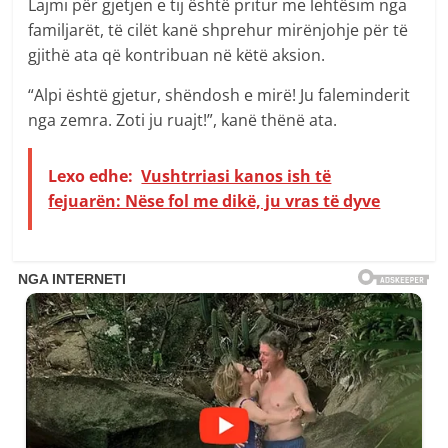
Lajmi për gjetjen e tij është pritur me lehtësim nga
familjarët, të cilët kanë shprehur mirënjohje për të
gjithë ata që kontribuan në këtë aksion.
“Alpi është gjetur, shëndosh e mirë! Ju faleminderit
nga zemra. Zoti ju ruajt!”, kanë thënë ata.
Lexo edhe:
Vushtrriasi kanos ish të
fejuarën: Nëse fol me dikë, ju vras të dyve