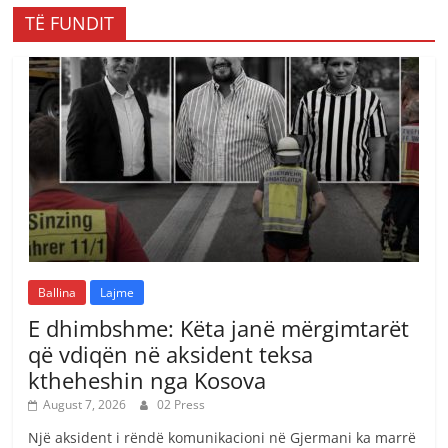
TË FUNDIT
Ballina
Lajme
E dhimbshme: Këta janë mërgimtarët
që vdiqën në aksident teksa
ktheheshin nga Kosova
August 7, 2026
02 Press
Një aksident i rëndë komunikacioni në Gjermani ka marrë