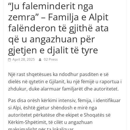
“Ju faleminderit nga
zemra” – Familja e Alpit
falënderon të gjithë ata
që u angazhuan për
gjetjen e djalit të tyre
April 28, 2025
02 Press
Një rast shqetësues ka ndodhur pasditen e së
dielës në qytetin e Gjilanit, ku një fëmijë u raportua i
zhdukur, duke alarmuar familjarët dhe autoritetet.
Pas disa orësh kërkimi intensiv, fëmija, i identifikuar
si Alpi, është gjetur shëndosh e mirë nga
autoritetet përkatëse dhe ekipet e Shoqatës së
Kërkim-Shpëtimit, të cilët u angazhuan
maksimalisht për ta lokalizuar.