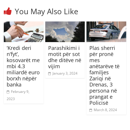
You May Also Like
‘Kredi deri
Parashikimi i
Plas sherri
n‘fyt’,
motit për sot
për pronë
kosovarët me
dhe ditëve në
mes
mbi 4.3
vijim
anëtarëve të
miliardë euro
familjes
January 3, 2024
borxh nëpër
Zariqi në
banka
Drenas, 3
persona në
February 9,
prangat e
2023
Policisë
March 8, 2024