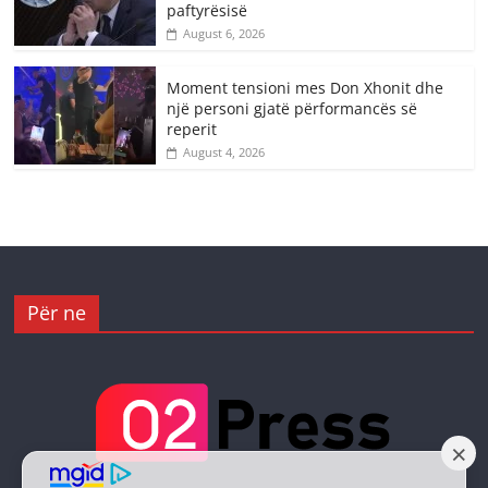
paftyrësisë
August 6, 2026
Moment tensioni mes Don Xhonit dhe
një personi gjatë përformancës së
reperit
August 4, 2026
Për ne