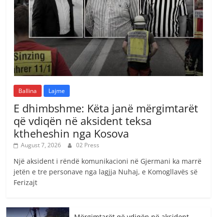
Ballina
Lajme
E dhimbshme: Këta janë mërgimtarët
që vdiqën në aksident teksa
ktheheshin nga Kosova
August 7, 2026
02 Press
Një aksident i rëndë komunikacioni në Gjermani ka marrë
jetën e tre personave nga lagjja Nuhaj, e Komogllavës së
Ferizajt
Mërgimtarët që vdiqën në aksident