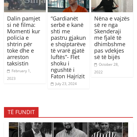
Dalin pamjet
“Gardianët
Nëna e vajzës
si në filma:
serbë e kanë
së re nga
Momenti kur
shti me
Skenderaji
policia e
pastru gjakun
me fjalë të
shtrin për
e shqiptarëve
dhimbshme
toke dhe e
të vrarë gjatë
pas vdekjes
arreston
luftës”- Flet
së të bijës
taksistin
shoku i
October 28,
ngushtë i
February 1,
2022
Faton Hajrizit
2023
July 23, 2024
TË FUNDIT