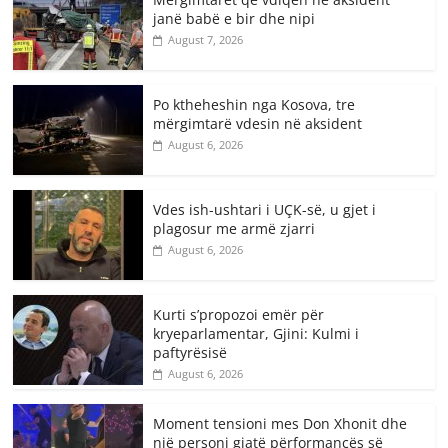
janë babë e bir dhe nipi
August 7, 2026
Po ktheheshin nga Kosova, tre
mërgimtarë vdesin në aksident
August 6, 2026
Vdes ish-ushtari i UÇK-së, u gjet i
plagosur me armë zjarri
August 6, 2026
Kurti s’propozoi emër për
kryeparlamentar, Gjini: Kulmi i
paftyrësisë
August 6, 2026
Moment tensioni mes Don Xhonit dhe
një personi gjatë përformancës së