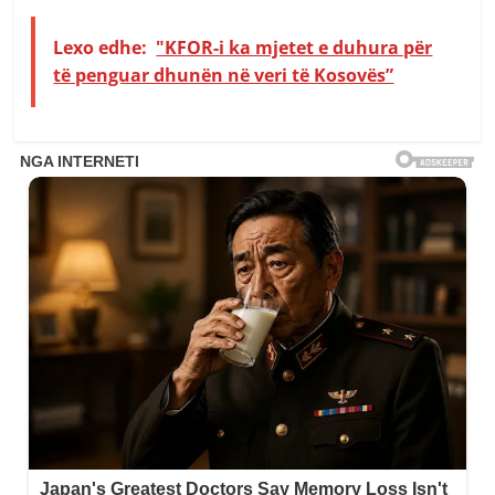
Lexo edhe:
"KFOR-i ka mjetet e duhura për
të penguar dhunën në veri të Kosovës”