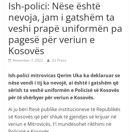
Ish-polici: Nëse është
nevoja, jam i gatshëm ta
veshi prapë uniformën pa
pagesë për veriun e
Kosovës
November 7, 2022
02 Press
Ish-polici mitrovicas Qerim Uka ka deklaruar se
nëse vendi i tij ka nevojë, ai është i gatshëm që
sërish ta veshë uniformën e Policisë së Kosovës
për të shërbyer për veriun e Kosovës.
Ai ju bëri ftesë publike institucioneve të Republikës
së Kosovës që për shkak të gjendjes së krijuar në
veriun e Mitrovicës, t’i mundësohet rikthimi në
Policinë e Kosovës.