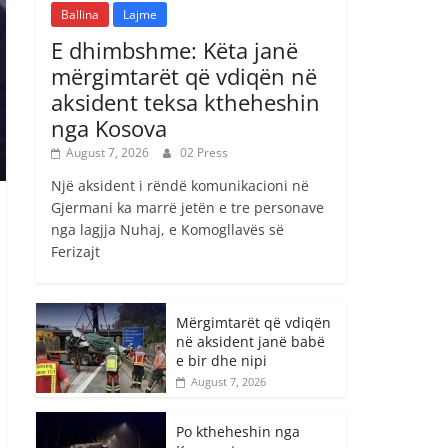
Ballina
Lajme
E dhimbshme: Këta janë
mërgimtarët që vdiqën në
aksident teksa ktheheshin
nga Kosova
August 7, 2026
02 Press
Një aksident i rëndë komunikacioni në
Gjermani ka marrë jetën e tre personave
nga lagjja Nuhaj, e Komogllavës së
Ferizajt
Mërgimtarët që vdiqën
në aksident janë babë
e bir dhe nipi
August 7, 2026
Po ktheheshin nga