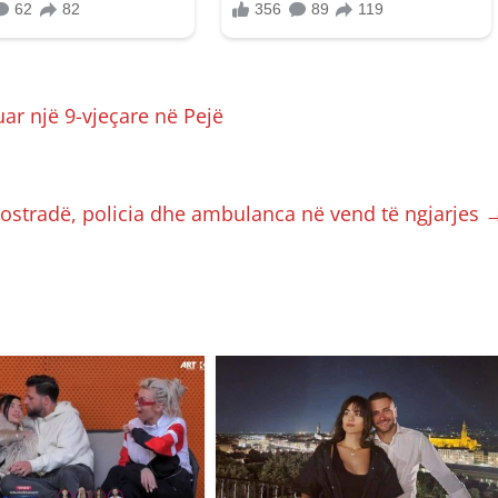
ar një 9-vjeçare në Pejë
utostradë, policia dhe ambulanca në vend të ngjarjes