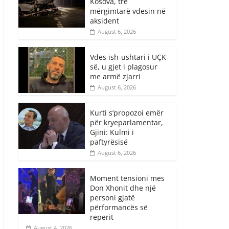
Kosova, tre
mërgimtarë vdesin në
aksident
August 6, 2026
Vdes ish-ushtari i UÇK-
së, u gjet i plagosur
me armë zjarri
August 6, 2026
Kurti s’propozoi emër
për kryeparlamentar,
Gjini: Kulmi i
paftyrësisë
August 6, 2026
Moment tensioni mes
Don Xhonit dhe një
personi gjatë
përformancës së
reperit
August 4, 2026