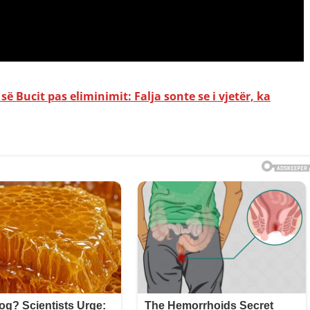
ë Bucit pas eliminimit: Falja sonte se i vjetër, ka