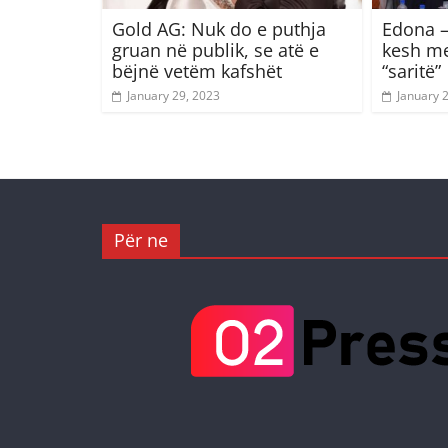
Gold AG: Nuk do e puthja
Edona –
gruan në publik, se atë e
kesh me
bëjnë vetëm kafshët
“saritë”
January 29, 2023
January 
Për ne