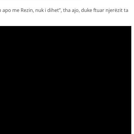
apo me Rezin, nuk i dihet”, tha ajo, duke ftuar njerëzit ta