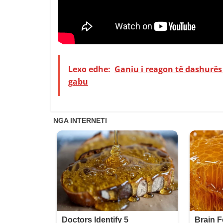
Lexo edhe:
Ganiu i reagon të dashurës s
gabu