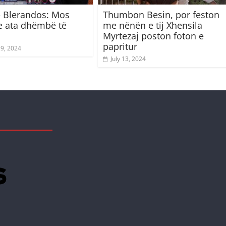
 Blerandos: Mos
Thumbon Besin, por feston
 ata dhëmbë të
me nënën e tij Xhensila
Myrtezaj poston foton e
papritur
29, 2024
July 13, 2024