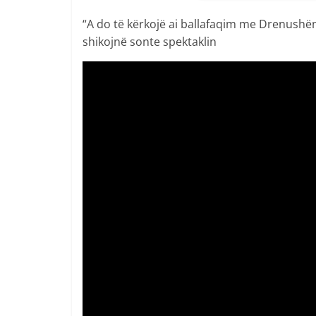
“A do të kërkojë ai ballafaqim me Drenushën 
shikojnë sonte spektaklin