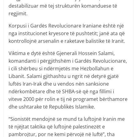
destabilizuar më tej strukturën komanduese të
regjimit.
Korpusi i Gardës Revolucionare Iraniane është një
nga institucionet kryesore të pushtetit; janë ata që
kontrollojnë arsenalin e raketave balistike të Iranit.
Viktima e dytë është Gjenerali Hossein Salami,
komandanti i përgjithshëm i Gardës Revolucionare,
i cili shërbeu si ndërmjetës me Hezbollahun e
Libanit. Salami gjithashtu u ngrit në detyrë gjatë
luftës Iran-Irak dhe u vendos nën sanksione
ndërkombëtare dhe të SHBA-së që nga fillimi i
viteve 2000 për rolin e tij në programet bërthamore
dhe ushtarake të Republikës Islamike.
“Sionistët mendojnë se mund ta luftojnë Iranin me
të njëjtat taktika që luftojnë palestinezët e
pambrojtur, por ne kemi përvojë në luftë”, tha