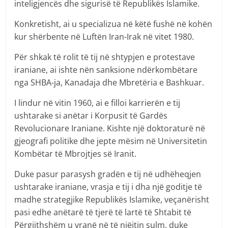
inteligjencës dhe sigurisë të Republikës Islamike.
Konkretisht, ai u specializua në këtë fushë në kohën
kur shërbente në Luftën Iran-Irak në vitet 1980.
Për shkak të rolit të tij në shtypjen e protestave
iraniane, ai ishte nën sanksione ndërkombëtare
nga SHBA-ja, Kanadaja dhe Mbretëria e Bashkuar.
I lindur në vitin 1960, ai e filloi karrierën e tij
ushtarake si anëtar i Korpusit të Gardës
Revolucionare Iraniane. Kishte një doktoraturë në
gjeografi politike dhe jepte mësim në Universitetin
Kombëtar të Mbrojtjes së Iranit.
Duke pasur parasysh gradën e tij në udhëheqjen
ushtarake iraniane, vrasja e tij i dha një goditje të
madhe strategjike Republikës Islamike, veçanërisht
pasi edhe anëtarë të tjerë të lartë të Shtabit të
Përgjithshëm u vranë në të njëjtin sulm, duke