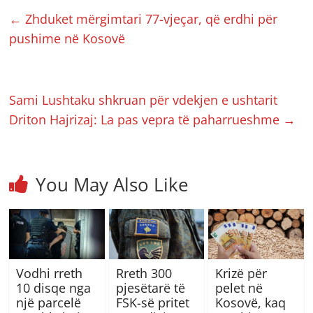
←
Zhduket mërgimtari 77-vjeçar, që erdhi për
pushime në Kosovë
Sami Lushtaku shkruan për vdekjen e ushtarit
Driton Hajrizaj: La pas vepra të paharrueshme
→
You May Also Like
Vodhi rreth
Rreth 300
Krizë për
10 disqe nga
pjesëtarë të
pelet në
një parcelë
FSK-së pritet
Kosovë, kaq