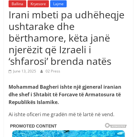
Ballina
Kryesore
Lajme
Irani mbeti pa udhëheqje
ushtarake dhe
bërthamore, këta janë
njerëzit që Izraeli i
‘shfarosi’ brenda natës
June 13, 2025
02 Press
Mohammad Bagheri ishte një gjeneral iranian
dhe shef i Shtabit të Forcave të Armatosura të
Republikës Islamike.
Ai ishte oficeri me gradën më të lartë në vend.