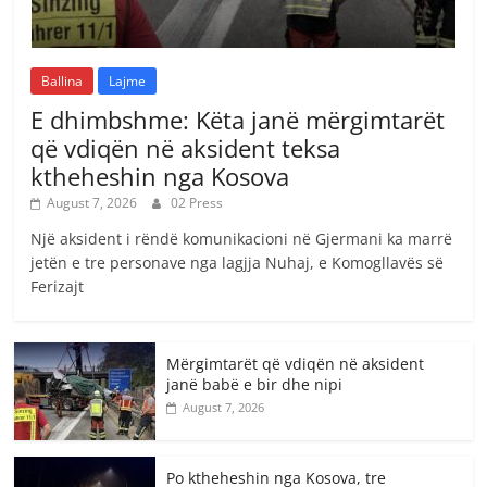
Ballina
Lajme
E dhimbshme: Këta janë mërgimtarët
që vdiqën në aksident teksa
ktheheshin nga Kosova
August 7, 2026
02 Press
Një aksident i rëndë komunikacioni në Gjermani ka marrë
jetën e tre personave nga lagjja Nuhaj, e Komogllavës së
Ferizajt
Mërgimtarët që vdiqën në aksident
janë babë e bir dhe nipi
August 7, 2026
Po ktheheshin nga Kosova, tre