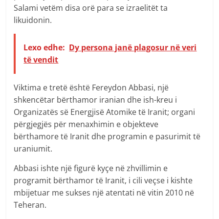
Salami vetëm disa orë para se izraelitët ta
likuidonin.
Lexo edhe:
Dy persona janë plagosur në veri
të vendit
Viktima e tretë është Fereydon Abbasi, një
shkencëtar bërthamor iranian dhe ish-kreu i
Organizatës së Energjisë Atomike të Iranit; organi
përgjegjës për menaxhimin e objekteve
bërthamore të Iranit dhe programin e pasurimit të
uraniumit.
Abbasi ishte një figurë kyçe në zhvillimin e
programit bërthamor të Iranit, i cili veçse i kishte
mbijetuar me sukses një atentati në vitin 2010 në
Teheran.