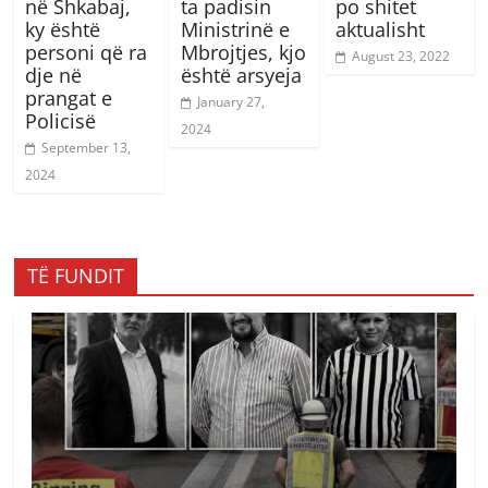
në Shkabaj,
ta padisin
po shitet
ky është
Ministrinë e
aktualisht
personi që ra
Mbrojtjes, kjo
August 23, 2022
dje në
është arsyeja
prangat e
January 27,
Policisë
2024
September 13,
2024
TË FUNDIT