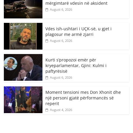
mërgimtarë vdesin në aksident
August 6, 2026
Vdes ish-ushtari i UÇK-së, u gjet i
plagosur me armë zjarri
August 6, 2026
Kurti s’propozoi emër për
kryeparlamentar, Gjini: Kulmi i
paftyrësisë
August 6, 2026
Moment tensioni mes Don Xhonit dhe
një personi gjatë përformancës së
reperit
August 4, 2026