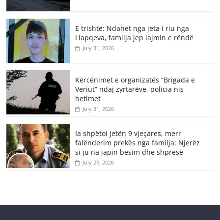
E trishtë: Ndahet nga jeta i riu nga
Llapqeva, familja jep lajmin e rëndë
July 31, 2026
Kërcënimet e organizatës “Brigada e
Veriut” ndaj zyrtarëve, policia nis
hetimet
July 31, 2026
Ia shpëtoi jetën 9 vjeçares, merr
falënderim prekës nga familja: Njerëz
si ju na japin besim dhe shpresë
July 29, 2026