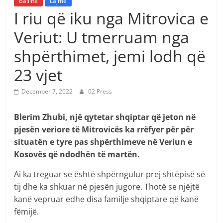
Ballina
Lajme
I riu që iku nga Mitrovica e
Veriut: U tmerruam nga
shpërthimet, jemi lodh që
23 vjet
December 7, 2022
02 Press
Blerim Zhubi, një qytetar shqiptar që jeton në
pjesën veriore të Mitrovicës ka rrëfyer për për
situatën e tyre pas shpërthimeve në Veriun e
Kosovës që ndodhën të martën.
Ai ka treguar se është shpërngulur prej shtëpisë së
tij dhe ka shkuar në pjesën jugore. Thotë se njëjtë
kanë vepruar edhe disa familje shqiptare që kanë
fëmijë.