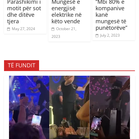
Parashikimi i
Mungesë e
“Mbi 80% e
motit për sot
energjisë
kompanive
dhe ditëve
elektrike në
kanë
tjera
këto vende
mungesë të
punëtorëve”
May 27, 2024
October 21,
July 2, 2023
2023
TË FUNDIT