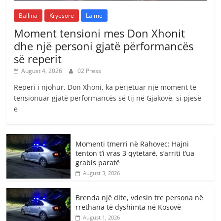
Ballina
Kryesore
Lajme
Moment tensioni mes Don Xhonit
dhe një personi gjatë përformancës
së reperit
August 4, 2026
02 Press
Reperi i njohur, Don Xhoni, ka përjetuar një moment të
tensionuar gjatë performancës së tij në Gjakovë, si pjesë
e
Momenti tmerri në Rahovec: Hajni
tenton t’i vras 3 qytetarë, s’arriti t’ua
grabis paratë
August 3, 2026
Brenda një dite, vdesin tre persona në
rrethana të dyshimta në Kosovë
August 1, 2026