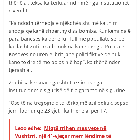
thënë ai, teksa ka kërkuar ndihmë nga institucionet
e vendit.
“Ka ndodh tërheqja e njëkohësisht më ka thirr
shoqja që kanë shperthy disa bomba. Kur kemi dalë
para banesës ka qenë full full me popullatë serbe,
ka dasht Zoti i madh nuk na kanë pengu. Policia e
Kosovës në urën e Ibrit janë polici fiktive që nuk
kanë të drejtë me bo as një hap”, ka thënë ndër
tjerash ai.
Zhubi ka kërkuar nga shteti e simos nga
institucionet e sigurisë që t’ia garantojnë sigurinë.
“Ose të na tregojnë e të kërkojmë azil politik, sepse
jemi lodhur qe 23 vjet”, ka thënë ai për T7.
Lexo edhe:
Miqtë rrihen mes vete në
Vushtrri, një 41-vjeçar merr lëndime të