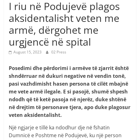
I riu në Podujevë plagos
aksidentalisht veten me
armë, dërgohet me
urgjencë në spital
August 15, 2023
02 Press
Posedimi dhe përdorimi i armëve të zjarrit është
shndërruar në dukuri negative në vendin tonë,
pasi vazhdimisht hasen persona të cilët mbajnë
me vete armë ilegale. E si pasojë, shumë shpesh
ndodh që të ketë pasoja në njerëz, duke shtënë
në drejtim të personave tjera, apo duke plagosur
veten aksidentalisht.
Një ngjarje e tillë ka ndodhur dje në fshatin
Dumnicë e Poshtme në Podujevë, ku një person