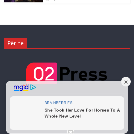
Për ne
Copyright © 2026
02 Press
. All rights reserved.
Theme:
ColorMag
by ThemeGrill. Powered by
WordPress
.