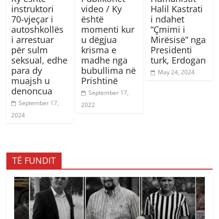
instruktori
video / Ky
Halil Kastrati
70-vjeçar i
është
i ndahet
autoshkollës
momenti kur
“Çmimi i
i arrestuar
u dëgjua
Mirësisë” nga
për sulm
krisma e
Presidenti
seksual, edhe
madhe nga
turk, Erdogan
para dy
bubullima në
May 24, 2024
muajsh u
Prishtinë
denoncua
September 17,
September 17,
2022
2024
TË FUNDIT