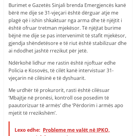
Burimet e Gazetës Sinjali brenda Emergjencës kanë
bërë me dije se 31-vjeçari është dërguar atje me
plagë që i ishin shkaktuar nga arma dhe të njëjtit i
është ofruar tretman mjekësor. Të njëjtat burime
bëjnë me dije se pas intervenimit të stafit mjekësor,
gjendja shëndetësore e të riut është stabilizuar dhe
ai ndodhet jashtë rrezikut për jetë.
Ndërkohë lidhur me rastin është njoftuar edhe
Policia e Kosovës, të cilët kanë intervistuar 31-
vjeçarin në cilësinë e të dyshuarit.
Me urdhër të prokurorit, rasti është cilësuar
‘Mbajtje në pronësi, kontroll ose posedim të
paautorizuar të armës’ dhe ‘Përdorim i armës apo
mjetit të rrezikshëm’.
Lexo edhe:
Probleme me valët në IPKO,