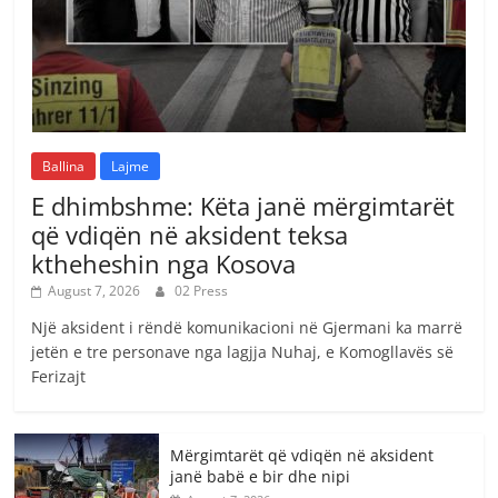
Ballina
Lajme
E dhimbshme: Këta janë mërgimtarët
që vdiqën në aksident teksa
ktheheshin nga Kosova
August 7, 2026
02 Press
Një aksident i rëndë komunikacioni në Gjermani ka marrë
jetën e tre personave nga lagjja Nuhaj, e Komogllavës së
Ferizajt
Mërgimtarët që vdiqën në aksident
janë babë e bir dhe nipi