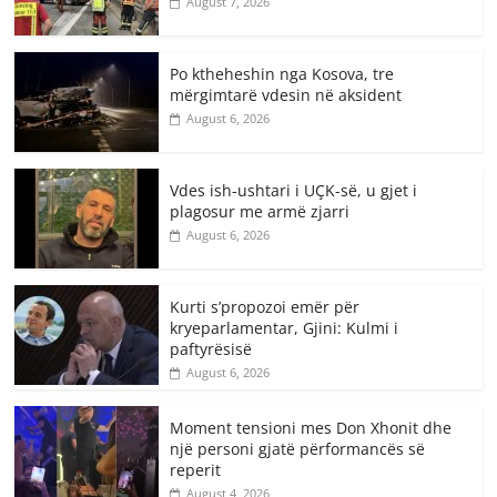
August 7, 2026
Po ktheheshin nga Kosova, tre
mërgimtarë vdesin në aksident
August 6, 2026
Vdes ish-ushtari i UÇK-së, u gjet i
plagosur me armë zjarri
August 6, 2026
Kurti s’propozoi emër për
kryeparlamentar, Gjini: Kulmi i
paftyrësisë
August 6, 2026
Moment tensioni mes Don Xhonit dhe
një personi gjatë përformancës së
reperit
August 4, 2026