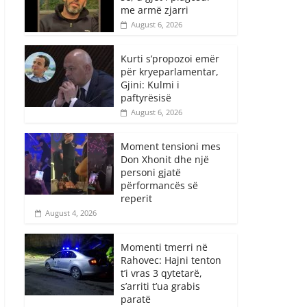
me armë zjarri
August 6, 2026
Kurti s’propozoi emër
për kryeparlamentar,
Gjini: Kulmi i
paftyrësisë
August 6, 2026
Moment tensioni mes
Don Xhonit dhe një
personi gjatë
përformancës së
reperit
August 4, 2026
Momenti tmerri në
Rahovec: Hajni tenton
t’i vras 3 qytetarë,
s’arriti t’ua grabis
paratë