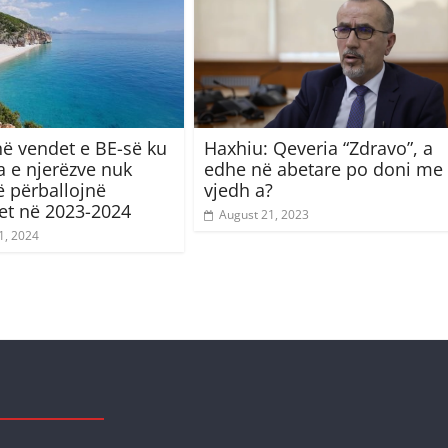
në vendet e BE-së ku
Haxhiu: Qeveria “Zdravo”, a
 e njerëzve nuk
edhe në abetare po doni me
 përballojnë
vjedh a?
t në 2023-2024
August 21, 2023
1, 2024