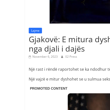
Lajme
Gjakovë: E mitura dys
nga djali i dajës
November 6, 2023
02 Press
Një rast i rëndë raportohet se ka ndodhur t
Një vajzë e mitur dyshohet se u sulmua sek