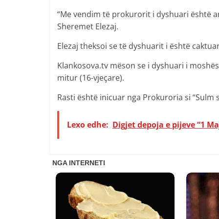
“Me vendim të prokurorit i dyshuari është ar
Sheremet Elezaj.
Elezaj theksoi se të dyshuarit i është caktua
Klankosova.tv mëson se i dyshuari i moshës m
mitur (16-vjeçare).
Rasti është inicuar nga Prokuroria si “Sulm 
Lexo edhe:
Digjet depoja e pijeve “1 Ma