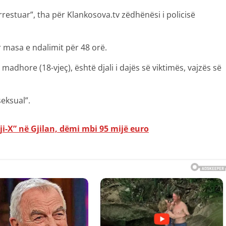
restuar”, tha për Klankosova.tv zëdhënësi i policisë
r masa e ndalimit për 48 orë.
adhore (18-vjeç), është djali i dajës së viktimës, vajzës së
seksual”.
ji-X” në Gjilan, dëmi mbi 95 mijë euro