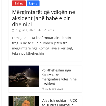
Ballina
Lajme
Mërgimtarët që vdiqën në
aksident janë babë e bir
dhe nipi
August 7, 2026
02 Press
Familja Aliu ka konfirmuar aksidentin
tragjik në të cilin humbën jetën tre
mërgimtarë nga Komogllava e Ferizajt,
teksa po ktheheshin
Po ktheheshin nga
Kosova, tre
mërgimtarë vdesin në
aksident
August 6, 2026
Vdes ish-ushtari i UÇK-
së, u gjet i plagosur