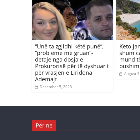
“Unë ta zgjidhi këtë punë”,
Këto ja
“probleme me gruan”-
shumica
detaje nga dosja e
mund të
Prokurorisë për të dyshuarit
pushime
për vrasjen e Liridona
August 3
Ademajt
December 5, 2023
Për ne