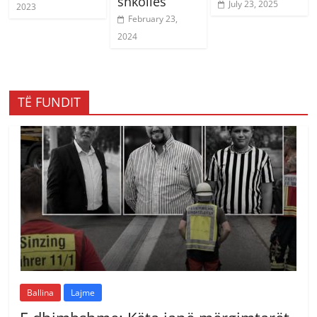
shkollës
July 23, 2025
2023
February 23,
2024
TË FUNDIT
Ballina
Lajme