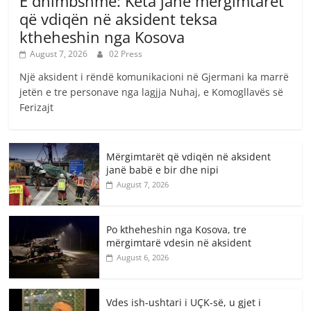
E dhimbshme: Këta janë mërgimtarët
që vdiqën në aksident teksa
ktheheshin nga Kosova
August 7, 2026
02 Press
Një aksident i rëndë komunikacioni në Gjermani ka marrë
jetën e tre personave nga lagjja Nuhaj, e Komogllavës së
Ferizajt
Mërgimtarët që vdiqën në aksident
janë babë e bir dhe nipi
August 7, 2026
Po ktheheshin nga Kosova, tre
mërgimtarë vdesin në aksident
August 6, 2026
Vdes ish-ushtari i UÇK-së, u gjet i