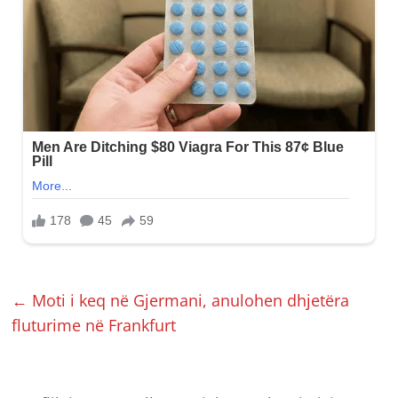
←
Moti i keq në Gjermani, anulohen dhjetëra
fluturime në Frankfurt