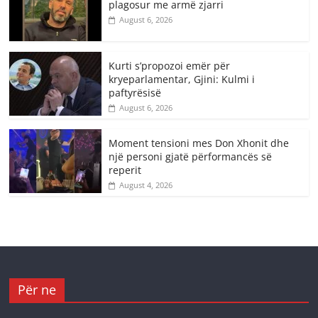
plagosur me armë zjarri
August 6, 2026
Kurti s’propozoi emër për
kryeparlamentar, Gjini: Kulmi i
paftyrësisë
August 6, 2026
Moment tensioni mes Don Xhonit dhe
një personi gjatë përformancës së
reperit
August 4, 2026
Për ne