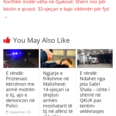
Konflikti motër-vëlla në Gjakovë: Sherri nisi për
këstin e qirasë, 33-vjeçari e kapi viktimën për fyti
→
You May Also Like
E rëndë:
Ngjarje e
E rëndë:
Prizrenasi
frikshme në
Ndahet nga
kërcënon me
Malishevë:
jeta Sabri
armë motrën
14-vjeçari ia
Shala – ishte i
e tij, ajo e
drejton
shtrirë në
denoncon në
armën
QKUK pas
Polici
moshatarit të
tentim-
tij në afërsi të
vetëvrasjes
September 23,