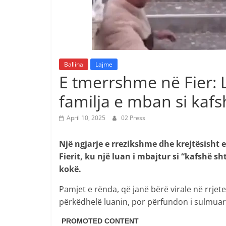
Ballina
Lajme
E tmerrshme në Fier: 
familja e mban si kafs
April 10, 2025
02 Press
Një ngjarje e rrezikshme dhe krejtësisht
Fierit, ku një luan i mbajtur si “kafshë 
kokë.
Pamjet e rënda, që janë bërë virale në rrjet
përkëdhelë luanin, por përfundon i sulmuar