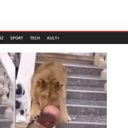
IZ
SPORT
TECH
KULT+