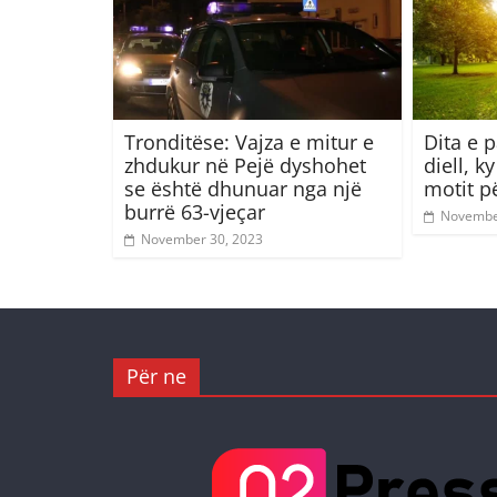
Tronditëse: Vajza e mitur e
Dita e 
zhdukur në Pejë dyshohet
diell, k
se është dhunuar nga një
motit p
burrë 63-vjeçar
Novembe
November 30, 2023
Për ne