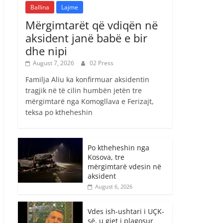
Ballina
Lajme
Mërgimtarët që vdiqën në
aksident janë babë e bir
dhe nipi
August 7, 2026
02 Press
Familja Aliu ka konfirmuar aksidentin
tragjik në të cilin humbën jetën tre
mërgimtarë nga Komogllava e Ferizajt,
teksa po ktheheshin
Po ktheheshin nga
Kosova, tre
mërgimtarë vdesin në
aksident
August 6, 2026
Vdes ish-ushtari i UÇK-
së, u gjet i plagosur