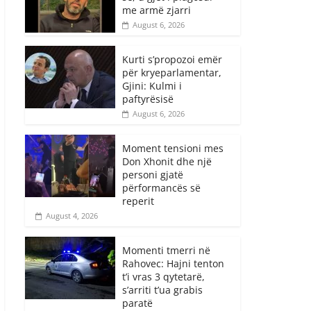
me armë zjarri
August 6, 2026
Kurti s’propozoi emër
për kryeparlamentar,
Gjini: Kulmi i
paftyrësisë
August 6, 2026
Moment tensioni mes
Don Xhonit dhe një
personi gjatë
përformancës së
reperit
August 4, 2026
Momenti tmerri në
Rahovec: Hajni tenton
t’i vras 3 qytetarë,
s’arriti t’ua grabis
paratë