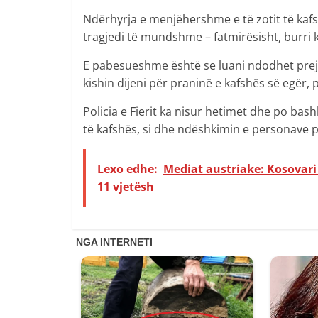
Ndërhyrja e menjëhershme e të zotit të kafs
tragjedi të mundshme – fatmirësisht, burri 
E pabesueshme është se luani ndodhet prej 
kishin dijeni për praninë e kafshës së egër,
Policia e Fierit ka nisur hetimet dhe po ba
të kafshës, si dhe ndëshkimin e personave për
Lexo edhe:
Mediat austriake: Kosovari 
11 vjetësh