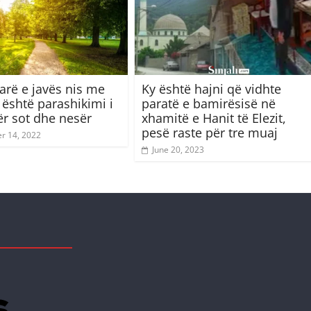
parë e javës nis me
Ky është hajni që vidhte
y është parashikimi i
paratë e bamirësisë në
ër sot dhe nesër
xhamitë e Hanit të Elezit,
pesë raste për tre muaj
r 14, 2022
June 20, 2023