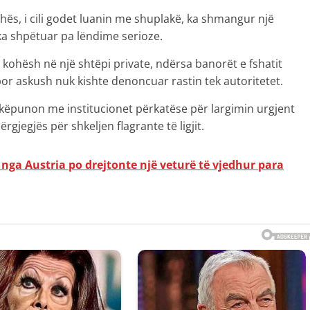
hës, i cili godet luanin me shuplakë, ka shmangur një
ka shpëtuar pa lëndime serioze.
kohësh në një shtëpi private, ndërsa banorët e fshatit
 por askush nuk kishte denoncuar rastin tek autoritetet.
shkëpunon me institucionet përkatëse për largimin urgjent
gjegjës për shkeljen flagrante të ligjit.
nga Austria po drejtonte një veturë të vjedhur para