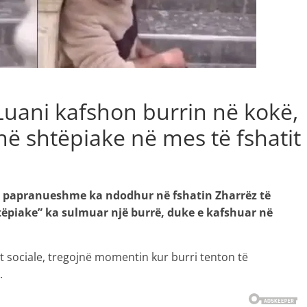
Luani kafshon burrin në kokë,
hë shtëpiake në mes të fshatit
 e papranueshme ka ndodhur në fshatin Zharrëz të
shtëpiake” ka sulmuar një burrë, duke e kafshuar në
et sociale, tregojnë momentin kur burri tenton të
.