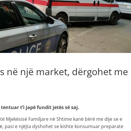
s në një market, dërgohet me
ntuar t’i japë fundit jetës së saj.
të Mjekësisë Familjare në Shtime kanë bërë me dije se e
dë, pasi e njëjta dyshohet se kishte konsumuar preparate