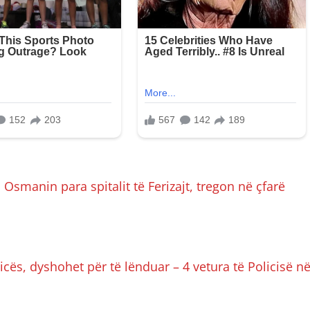
manin para spitalit të Ferizajt, tregon në çfarë
icës, dyshohet për të lënduar – 4 vetura të Policisë n