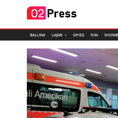
Skip
02
to
content
Press
BALLINA
LAJME
OP/ED
FUN
SHOWB
Lajmi
i
Fundit