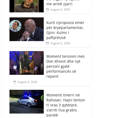
me armë zjarri
August 6, 2026
Kurti s’propozoi emër
për kryeparlamentar,
Gjini: Kulmi i
paftyrësisë
August 6, 2026
Moment tensioni mes
Don Xhonit dhe një
personi gjatë
përformancës së
reperit
August 4, 2026
Momenti tmerri në
Rahovec: Hajni tenton
t’i vras 3 qytetarë,
s’arriti t’ua grabis
paratë