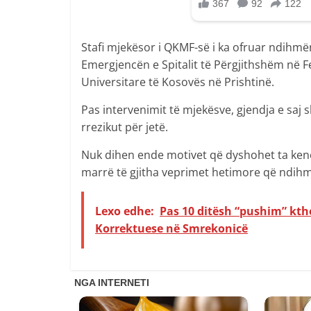
Stafi mjekësor i QKMF-së i ka ofruar ndihmë
Emergjencën e Spitalit të Përgjithshëm në F
Universitare të Kosovës në Prishtinë.
Pas intervenimit të mjekësve, gjendja e saj 
rrezikut për jetë.
Nuk dihen ende motivet që dyshohet ta kenë
marrë të gjitha veprimet hetimore që ndihm
Lexo edhe:
Pas 10 ditësh “pushim” kth
Korrektuese në Smrekonicë