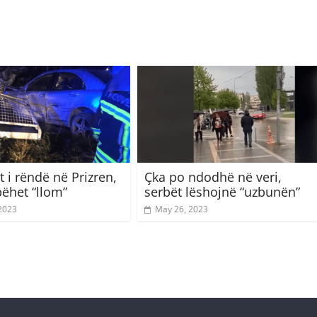
 i rëndë në Prizren,
Çka po ndodhë në veri,
bëhet “llom”
serbët lëshojnë “uzbunën”
 2023
May 26, 2023