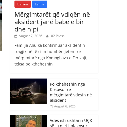
Ballina
Lajme
Mërgimtarët që vdiqën në
aksident janë babë e bir
dhe nipi
August 7, 2026
02 Press
Familja Aliu ka konfirmuar aksidentin
tragjik në të cilin humbën jetën tre
mërgimtarë nga Komogllava e Ferizajt,
teksa po ktheheshin
Po ktheheshin nga
Kosova, tre
mërgimtarë vdesin në
aksident
August 6, 2026
Vdes ish-ushtari i UÇK-
së, u gjet i plagosur