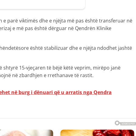
n e parë viktimës dhe e njëjta më pas është transferuar në
erizaj e më pas është dërguar në Qendrën Klinike
shëndetësore është stabilizuar dhe e njëjta ndodhet jashtë
 shtyrë 15-vjeçaren të bëjë këtë veprim, mirëpo janë
ojnë në zbardhjen e rrethanave të rastit.
ehet në burg i dënuari që u arratis nga Qendra