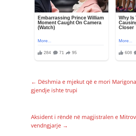
←
Dëshmia e mjekut që e mori Marigona Os
gjendje ishte trupi
Aksident i rëndë në magjistralen e Mitrov
vendngjarje
→