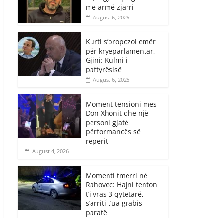
me armë zjarri
August 6, 2026
Kurti s’propozoi emër
për kryeparlamentar,
Gjini: Kulmi i
paftyrësisë
August 6, 2026
Moment tensioni mes
Don Xhonit dhe një
personi gjatë
përformancës së
reperit
August 4, 2026
Momenti tmerri në
Rahovec: Hajni tenton
t’i vras 3 qytetarë,
s’arriti t’ua grabis
paratë