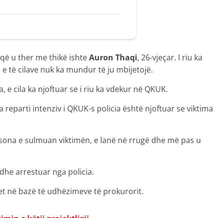
që u ther me thikë ishte
Auron Thaqi
, 26-vjeçar. I riu ka
e të cilave nuk ka mundur të ju mbijetojë.
a, e cila ka njoftuar se i riu ka vdekur në QKUK.
 reparti intenziv i QKUK-s policia është njoftuar se viktima
rsona e sulmuan viktimën, e lanë në rrugë dhe më pas u
 dhe arrestuar nga policia.
et në bazë të udhëzimeve të prokurorit.