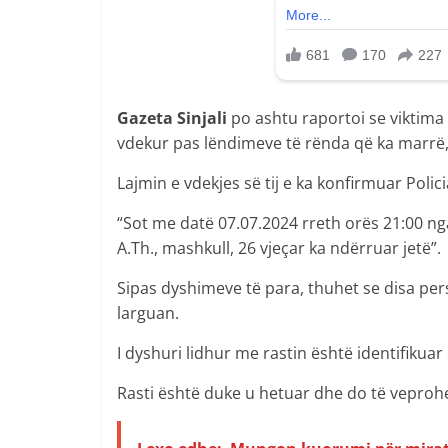
Gazeta Sinjali
po ashtu raportoi se viktima 
vdekur pas lëndimeve të rënda që ka marrë, 
Lajmin e vdekjes së tij e ka konfirmuar Polici
“Sot me datë 07.07.2024 rreth orës 21:00 nga
A.Th., mashkull, 26 vjeçar ka ndërruar jetë”.
Sipas dyshimeve të para, thuhet se disa pe
larguan.
I dyshuri lidhur me rastin është identifikuar
Rasti është duke u hetuar dhe do të veproh