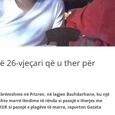
 26-vjeçari që u ther për
mbrëmshme në Prizren, në lagjen Bazhdarhane, ku një
kishte marrë lëndime të rënda si pasojë e therjes me
QKUK si pasojë e plagëve të marra, raporton Gazeta