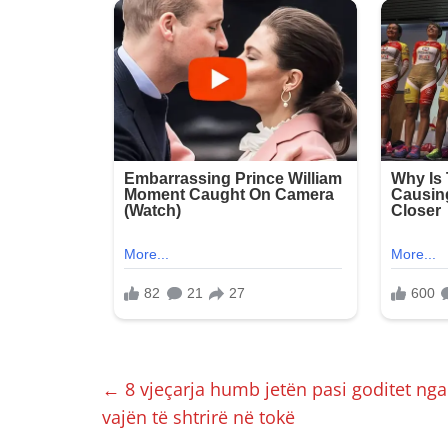
←
8 vjeçarja humb jetën pasi goditet ng
vajën të shtrirë në tokë