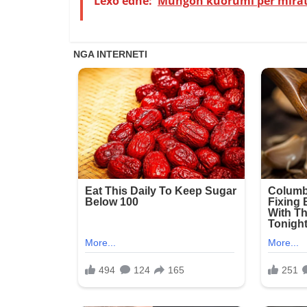
Lexo edhe:
Mungon kuorumi për miratim