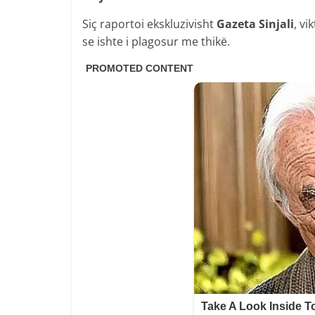
Siç raportoi ekskluzivisht
Gazeta Sinjali
, vi
se ishte i plagosur me thikë.