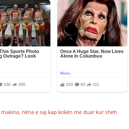
a makina, nëna e saj kap kokën me duar kur sheh