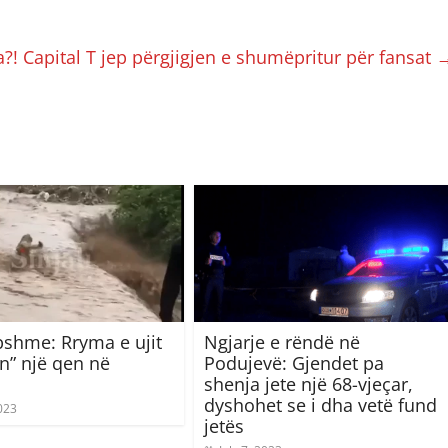
a?! Capital T jep përgjigjen e shumëpritur për fansat
shme: Rryma e ujit
Ngjarje e rëndë në
in” një qen në
Podujevë: Gjendet pa
shenja jete një 68-vjeçar,
dyshohet se i dha vetë fund
023
jetës