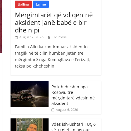
Ballina
Lajme
Mërgimtarët që vdiqën në
aksident janë babë e bir
dhe nipi
August 7, 2026
02 Press
Familja Aliu ka konfirmuar aksidentin
tragjik në të cilin humbën jetën tre
mërgimtarë nga Komogllava e Ferizajt,
teksa po ktheheshin
Po ktheheshin nga
Kosova, tre
mërgimtarë vdesin në
aksident
August 6, 2026
Vdes ish-ushtari i UÇK-
së, u gjet i plagosur