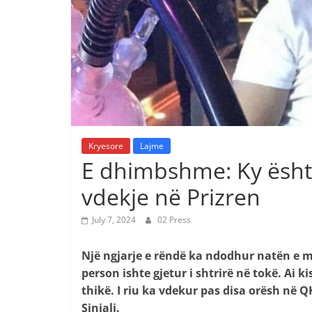
Kryesore
Lajme
E dhimbshme: Ky është
vdekje në Prizren
July 7, 2024
02 Press
Një ngjarje e rëndë ka ndodhur natën e 
person ishte gjetur i shtrirë në tokë. Ai 
thikë. I riu ka vdekur pas disa orësh në 
Sinjali.