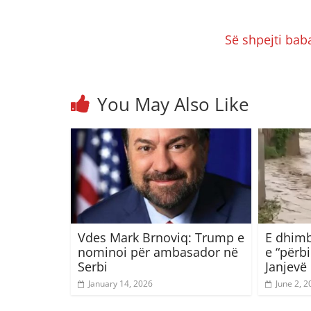
Së shpejti bab
You May Also Like
Vdes Mark Brnoviq: Trump e
E dhimb
nominoi për ambasador në
e “përb
Serbi
Janjevë
January 14, 2026
June 2, 2