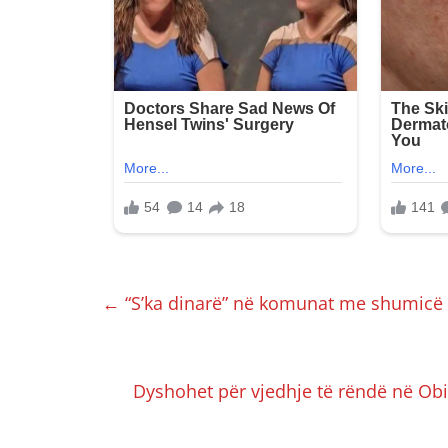
←
“S’ka dinarë” në komunat me shumicë
Dyshohet për vjedhje të rëndë në Obili