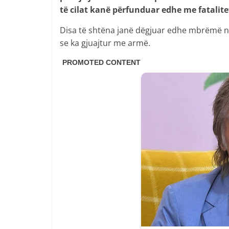
të cilat kanë përfunduar edhe me fatalite
Disa të shtëna janë dëgjuar edhe mbrëmë në
se ka gjuajtur me armë.