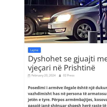
Lajme
Dyshohet se gjuajti m
vjeçari në Prishtinë
February 20, 2024
02 Press
Posedimi i armëve ilegale është një dukur
vazhdimisht has në persona të armatosur 
jetën e tyre. Përpos armëmbajtjes, kosova
pasojë janë shënuar shpesh herë raste të