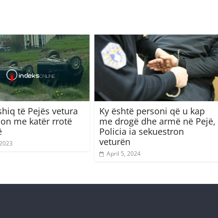
hiq të Pejës vetura
Ky është personi që u kap
on me katër rrotë
me drogë dhe armë në Pejë,
ë
Policia ia sekuestron
veturën
 2023
April 5, 2024