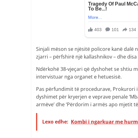
Sinjali mëson se njësitë policore kanë dalë 
zjarri – përfshirë një kallashnikov – dhe disa
Ndërkohë 38-vjeçari që dyshohet se shtiu m
intervistuar nga organet e hetuesisë.
Pas përfundimit të procedurave, Prokurori i
dyshimet për kryerjen e veprave penale ‘Mba
armëve’ dhe ‘Përdorim i armës apo mjetit të
Lexo edhe:
Kombi i ngarkuar me hurme