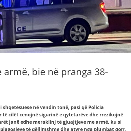
e armë, bie në pranga 38-
i shqetësuese në vendin tonë, pasi që Policia
të cilët cenojnë sigurinë e qytetarëve dhe rrezikojnë
rët janë edhe meraklinj të gjuajtjeve me armë, ku si
 plagosjeve të qëllimshme dhe atyre nga plumbat qorr,