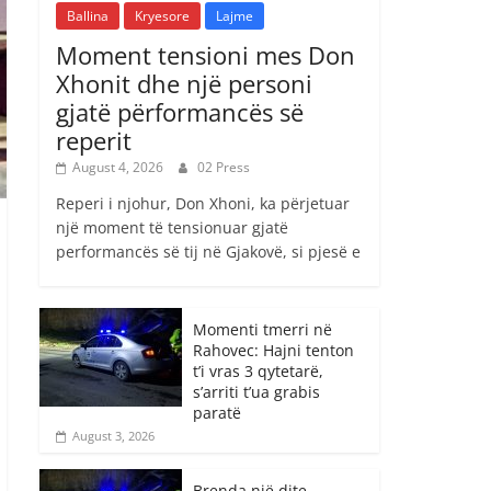
Ballina
Kryesore
Lajme
Moment tensioni mes Don
Xhonit dhe një personi
gjatë përformancës së
reperit
August 4, 2026
02 Press
Reperi i njohur, Don Xhoni, ka përjetuar
një moment të tensionuar gjatë
performancës së tij në Gjakovë, si pjesë e
Momenti tmerri në
Rahovec: Hajni tenton
t’i vras 3 qytetarë,
s’arriti t’ua grabis
paratë
August 3, 2026
Brenda një dite,