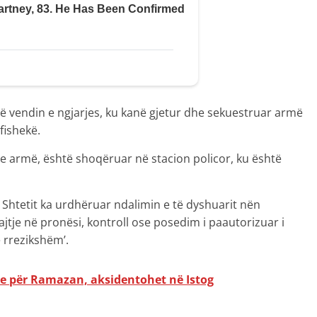
në vendin e ngjarjes, ku kanë gjetur dhe sekuestruar armë
 fishekë.
e armë, është shoqëruar në stacion policor, ku është
 Shtetit ka urdhëruar ndalimin e të dyshuarit nën
jtje në pronësi, kontroll ose posedim i paautorizuar i
 rrezikshëm’.
 për Ramazan, aksidentohet në Istog