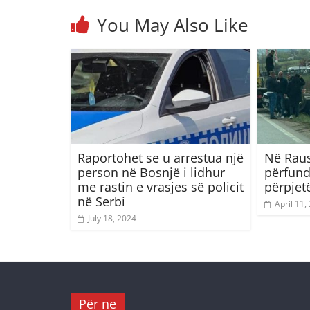
You May Also Like
Raportohet se u arrestua një
Në Raus
person në Bosnjë i lidhur
përfund
me rastin e vrasjes së policit
përpjet
në Serbi
April 11,
July 18, 2024
Për ne