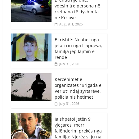
vdesin tre persona në
rrethana të dyshimta
në Kosovë
August 1, 2026
E trishtë: Ndahet nga
jeta i riu nga Llapqeva,
familja jep lajmin e
rëndë
July 31, 2026
Kërcënimet e
organizatës “Brigada e
Veriut” ndaj zyrtarëve,
policia nis hetimet
July 31, 2026
Ia shpëtoi jetën 9
vjeçares, merr
falënderim prekës nga
familja: Njerëz si ju na