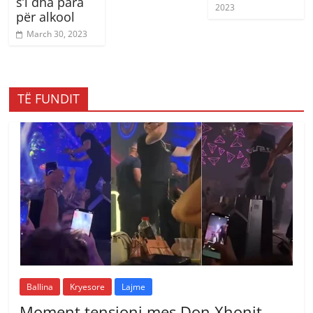
s’i dha para
2023
për alkool
March 30, 2023
TË FUNDIT
Ballina
Kryesore
Lajme
Moment tensioni mes Don Xhonit