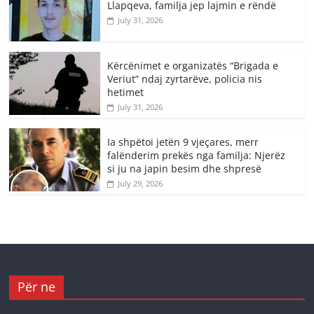
Llapqeva, familja jep lajmin e rëndë
July 31, 2026
Kërcënimet e organizatës “Brigada e
Veriut” ndaj zyrtarëve, policia nis
hetimet
July 31, 2026
Ia shpëtoi jetën 9 vjeçares, merr
falënderim prekës nga familja: Njerëz
si ju na japin besim dhe shpresë
July 29, 2026
Për ne