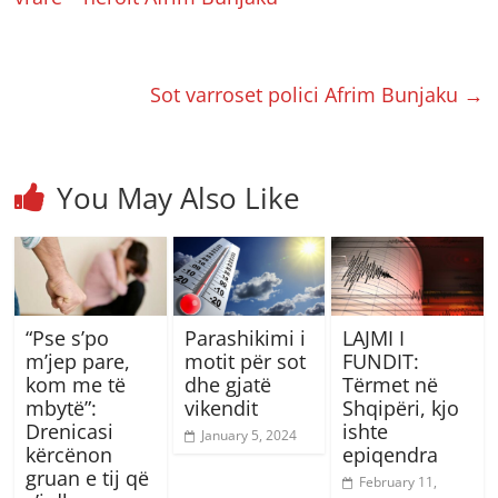
Sot varroset polici Afrim Bunjaku
→
You May Also Like
“Pse s’po
Parashikimi i
LAJMI I
m’jep pare,
motit për sot
FUNDIT:
kom me të
dhe gjatë
Tërmet në
mbytë”:
vikendit
Shqipëri, kjo
Drenicasi
ishte
January 5, 2024
kërcënon
epiqendra
gruan e tij që
February 11,