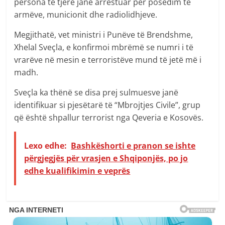
persona të tjerë janë arrestuar për posedim të
armëve, municionit dhe radiolidhjeve.
Megjithatë, vet ministri i Punëve të Brendshme,
Xhelal Sveçla, e konfirmoi mbrëmë se numri i të
vrarëve në mesin e terroristëve mund të jetë më i
madh.
Sveçla ka thënë se disa prej sulmuesve janë
identifikuar si pjesëtarë të “Mbrojtjes Civile”, grup
që është shpallur terrorist nga Qeveria e Kosovës.
Lexo edhe:
Bashkëshorti e pranon se ishte
përgjegjës për vrasjen e Shqiponjës, po jo
edhe kualifikimin e veprës