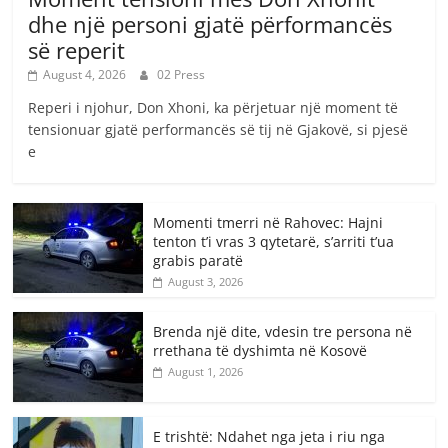
dhe një personi gjatë përformancës
së reperit
August 4, 2026
02 Press
Reperi i njohur, Don Xhoni, ka përjetuar një moment të
tensionuar gjatë performancës së tij në Gjakovë, si pjesë
e
Momenti tmerri në Rahovec: Hajni
tenton t’i vras 3 qytetarë, s’arriti t’ua
grabis paratë
August 3, 2026
Brenda një dite, vdesin tre persona në
rrethana të dyshimta në Kosovë
August 1, 2026
E trishtë: Ndahet nga jeta i riu nga