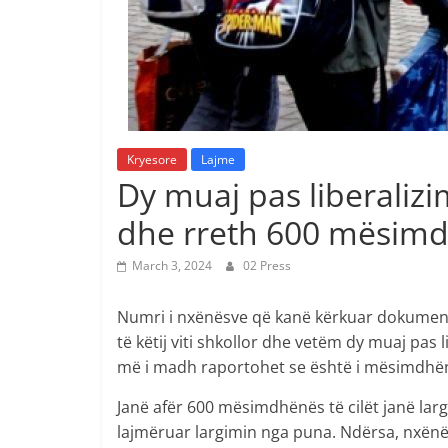
Kryesore
Lajme
Dy muaj pas liberalizi
dhe rreth 600 mësimd
March 3, 2024
02 Press
Numri i nxënësve që kanë kërkuar dokumente
të këtij viti shkollor dhe vetëm dy muaj pas l
më i madh raportohet se është i mësimdhë
Janë afër 600 mësimdhënës të cilët janë larg
lajmëruar largimin nga puna. Ndërsa, nxënës