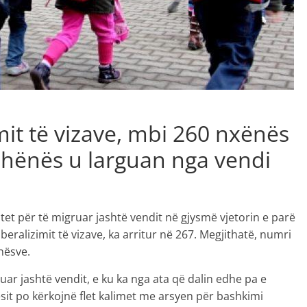
mit të vizave, mbi 260 nxënës
hënës u larguan nga vendi
t për të migruar jashtë vendit në gjysmë vjetorin e parë
iberalizimit të vizave, ka arritur në 267. Megjithatë, numri
nësve.
uar jashtë vendit, e ku ka nga ata që dalin edhe pa e
it po kërkojnë flet kalimet me arsyen për bashkimi