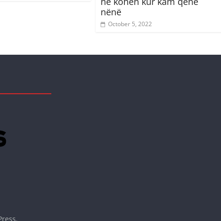
në kohën kur kam qenë
nënë
October 5, 2022
ress
.