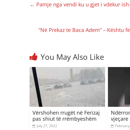
←
Pamje nga vendi ku u gjet i vdekur ish-u
“Në Prekaz te Baca Adem” – Kështu fe
You May Also Like
Vërshohen rrugët në Ferizaj
Ndërron
pas shiut të rrëmbyeshëm
vjeçare
July 27, 2022
February