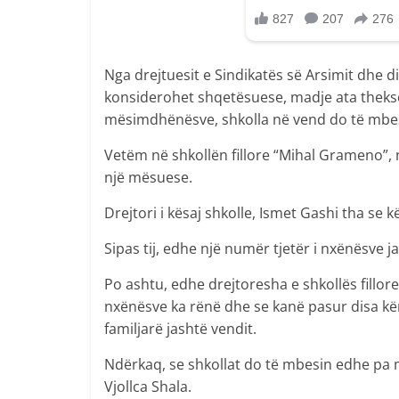
Nga drejtuesit e Sindikatës së Arsimit dhe di
konsiderohet shqetësuese, madje ata thekso
mësimdhënësve, shkolla në vend do të mbes
Vetëm në shkollën fillore “Mihal Grameno”,
një mësuese.
Drejtori i kësaj shkolle, Ismet Gashi tha se k
Sipas tij, edhe një numër tjetër i nxënësve j
Po ashtu, edhe drejtoresha e shkollës fillore 
nxënësve ka rënë dhe se kanë pasur disa kë
familjarë jashtë vendit.
Ndërkaq, se shkollat do të mbesin edhe pa 
Vjollca Shala.