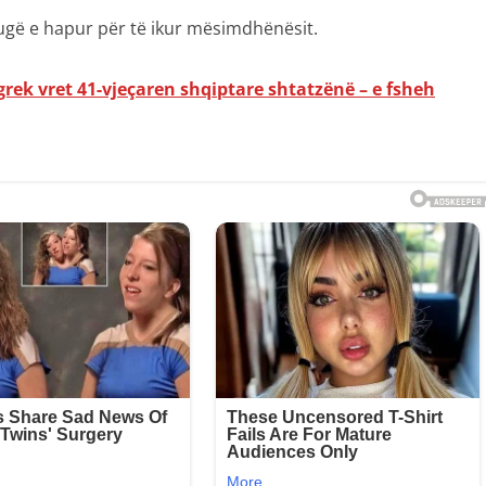
rrugë e hapur për të ikur mësimdhënësit.
grek vret 41-vjeçaren shqiptare shtatzënë – e fsheh