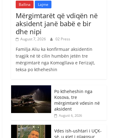
Ballina
Lajme
Mërgimtarët që vdiqën në
aksident janë babë e bir
dhe nipi
August 7, 2026
02 Press
Familja Aliu ka konfirmuar aksidentin
tragjik në të cilin humbën jetën tre
mërgimtarë nga Komogllava e Ferizajt,
teksa po ktheheshin
Po ktheheshin nga
Kosova, tre
mërgimtarë vdesin në
aksident
August 6, 2026
Vdes ish-ushtari i UÇK-
së, u gjet i plagosur