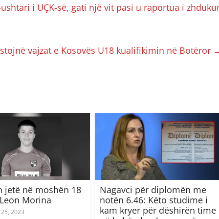
shtari i UÇK-së, gati një vit pasi u raportua i zhduku
stojnë vajzat e Kosovës U18 kualifikimin në Botëror
 jetë në moshën 18
Nagavci për diplomën me
 Leon Morina
notën 6.46: Këto studime i
kam kryer për dëshirën time
 25, 2023