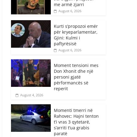
me armë zjarri
August 6, 2026
Kurti s’propozoi emër
për kryeparlamentar,
Gjini: Kulmi i
paftyrësisë
August 6, 2026
Moment tensioni mes
Don Xhonit dhe një
personi gjatë
përformancës së
reperit
August 4, 2026
Momenti tmerri në
Rahovec: Hajni tenton
t’i vras 3 qytetarë,
s’arriti t’ua grabis
paratë