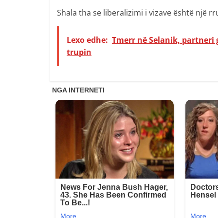
Shala tha se liberalizimi i vizave është një 
Lexo edhe:
Tmerr në Selanik, partneri 
trupin