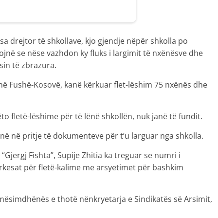
sa drejtor të shkollave, kjo gjendje nëpër shkolla po
jnë se nëse vazhdon ky fluks i largimit të nxënësve dhe
in të zbrazura.
 në Fushë-Kosovë, kanë kërkuar flet-lëshim 75 nxënës dhe
ëto fletë-lëshime për të lënë shkollën, nuk janë të fundit.
anë në pritje të dokumenteve për t’u larguar nga shkolla.
“Gjergj Fishta”, Supije Zhitia ka treguar se numri i
rkesat për fletë-kalime me arsyetimet për bashkim
mësimdhënës e thotë nënkryetarja e Sindikatës së Arsimit,