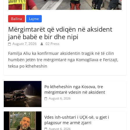
Ballina
Lajme
Mërgimtarët që vdiqën në aksident
janë babë e bir dhe nipi
August 7, 2026
02 Press
Familja Aliu ka konfirmuar aksidentin tragjik në të cilin
humbën jetën tre mërgimtarë nga Komogllava e Ferizajt,
teksa po ktheheshin
Po ktheheshin nga Kosova, tre
mërgimtarë vdesin në aksident
August 6, 2026
Vdes ish-ushtari i UÇK-së, u gjet i
plagosur me armë zjarri
August 6, 2026