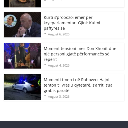
Kurti s’propozoi emër për
kryeparlamentar, Gjini: Kulmi i
paftyrësisë
August 6, 2026
Moment tensioni mes Don Xhonit dhe
një personi gjatë përformancës së
reperit
August 4, 2026
Momenti tmerri në Rahovec: Hajni
tenton t’i vras 3 qytetarë, s’arriti t’ua
grabis paratë
August 3, 2026