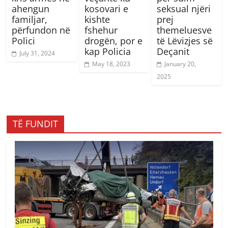
ahengun
kosovari e
seksual njëri
familjar,
kishte
prej
përfundon në
fshehur
themeluesve
Polici
drogën, por e
të Lëvizjes së
kap Policia
Deçanit
July 31, 2024
May 18, 2023
January 20,
2025
TË FUNDIT