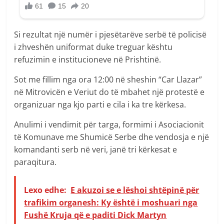
Si rezultat një numër i pjesëtarëve serbë të policisë
i zhveshën uniformat duke treguar kështu
refuzimin e institucioneve në Prishtinë.
Sot me fillim nga ora 12:00 në sheshin “Car Llazar”
në Mitrovicën e Veriut do të mbahet një protestë e
organizuar nga kjo parti e cila i ka tre kërkesa.
Anulimi i vendimit për targa, formimi i Asociacionit
të Komunave me Shumicë Serbe dhe vendosja e një
komandanti serb në veri, janë tri kërkesat e
paraqitura.
Lexo edhe:
E akuzoi se e lëshoi shtëpinë për
trafikim organesh: Ky është i moshuari nga
Fushë Kruja që e paditi Dick Martyn