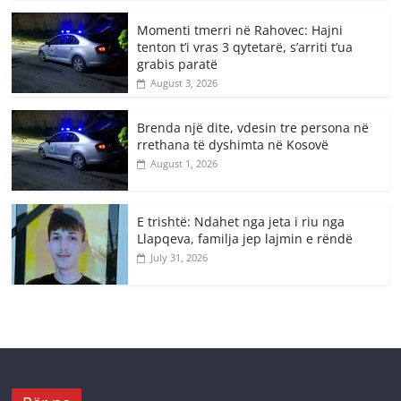
Momenti tmerri në Rahovec: Hajni
tenton t’i vras 3 qytetarë, s’arriti t’ua
grabis paratë
August 3, 2026
Brenda një dite, vdesin tre persona në
rrethana të dyshimta në Kosovë
August 1, 2026
E trishtë: Ndahet nga jeta i riu nga
Llapqeva, familja jep lajmin e rëndë
July 31, 2026