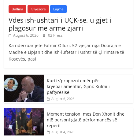
Ballina
Kryesore
Lajme
Vdes ish-ushtari i UÇK-së, u gjet i
plagosur me armë zjarri
August 6, 2026
02 Press
Ka ndërruar jetë Fatmir Olluri, 52-vjeçar nga Dobraja e
Madhe e Lipjanit dhe ish-luftëtar i Ushtrisë Çlirimtare të
Kosovës, pasi
Kurti s’propozoi emër për
kryeparlamentar, Gjini: Kulmi i
paftyrësisë
August 6, 2026
Moment tensioni mes Don Xhonit dhe
një personi gjatë përformancës së
reperit
August 4, 2026