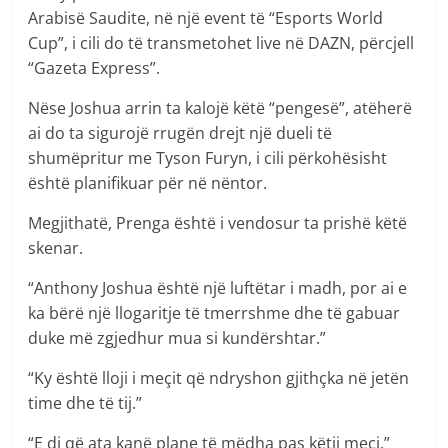
Arabisë Saudite, në një event të “Esports World
Cup”, i cili do të transmetohet live në DAZN, përcjell
“Gazeta Express”.
Nëse Joshua arrin ta kalojë këtë “pengesë”, atëherë
ai do ta sigurojë rrugën drejt një dueli të
shumëpritur me Tyson Furyn, i cili përkohësisht
është planifikuar për në nëntor.
Megjithatë, Prenga është i vendosur ta prishë këtë
skenar.
“Anthony Joshua është një luftëtar i madh, por ai e
ka bërë një llogaritje të tmerrshme dhe të gabuar
duke më zgjedhur mua si kundërshtar.”
“Ky është lloji i meçit që ndryshon gjithçka në jetën
time dhe të tij.”
“E di që ata kanë plane të mëdha pas këtij meçi.”