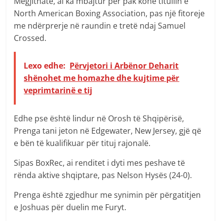
Megjithatë, ai ka mbajtur për pak kohë titullin e
North American Boxing Association, pas një fitoreje
me ndërprerje në raundin e tretë ndaj Samuel
Crossed.
Lexo edhe:
Përvjetori i Arbënor Deharit
shënohet me homazhe dhe kujtime për
veprimtarinë e tij
Edhe pse është lindur në Orosh të Shqipërisë,
Prenga tani jeton në Edgewater, New Jersey, gjë që
e bën të kualifikuar për tituj rajonalë.
Sipas BoxRec, ai renditet i dyti mes peshave të
rënda aktive shqiptare, pas Nelson Hysës (24-0).
Prenga është zgjedhur me synimin për përgatitjen
e Joshuas për duelin me Furyt.