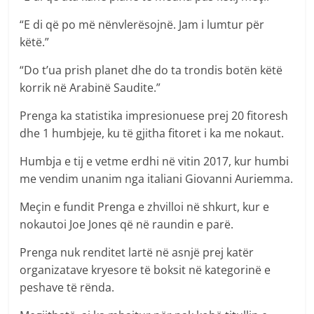
“E di që po më nënvlerësojnë. Jam i lumtur për
këtë.”
“Do t’ua prish planet dhe do ta trondis botën këtë
korrik në Arabinë Saudite.”
Prenga ka statistika impresionuese prej 20 fitoresh
dhe 1 humbjeje, ku të gjitha fitoret i ka me nokaut.
Humbja e tij e vetme erdhi në vitin 2017, kur humbi
me vendim unanim nga italiani Giovanni Auriemma.
Meçin e fundit Prenga e zhvilloi në shkurt, kur e
nokautoi Joe Jones që në raundin e parë.
Prenga nuk renditet lartë në asnjë prej katër
organizatave kryesore të boksit në kategorinë e
peshave të rënda.