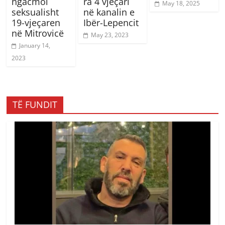
ngacmoi
ra 4 vjeçari
May 18, 2025
seksualisht
në kanalin e
19-vjeçaren
Ibër-Lepencit
në Mitrovicë
May 23, 2023
January 14,
2023
TË FUNDIT