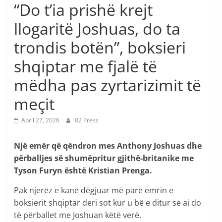
“Do t’ia prishë krejt
llogaritë Joshuas, do ta
trondis botën”, boksieri
shqiptar me fjalë të
mëdha pas zyrtarizimit të
meçit
April 27, 2026
02 Press
Një emër që qëndron mes Anthony Joshuas dhe
përballjes së shumëpritur gjithë-britanike me
Tyson Furyn është Kristian Prenga.
Pak njerëz e kanë dëgjuar më parë emrin e
boksierit shqiptar deri sot kur u bë e ditur se ai do
të përballet me Joshuan këtë verë.