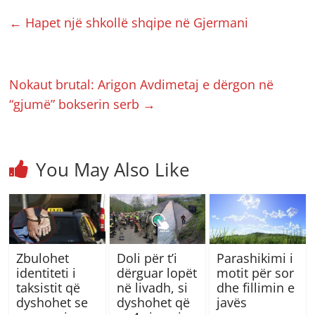
←
Hapet një shkollë shqipe në Gjermani
Nokaut brutal: Arigon Avdimetaj e dërgon në
“gjumë” bokserin serb
→
You May Also Like
Zbulohet
Doli për t’i
Parashikimi i
identiteti i
dërguar lopët
motit për sor
taksistit që
në livadh, si
dhe fillimin e
dyshohet se
dyshohet që
javës