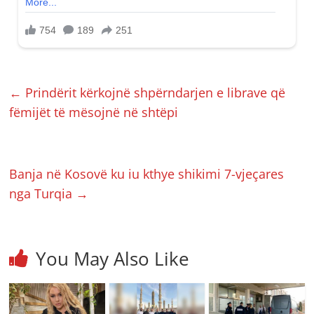
←
Prindërit kërkojnë shpërndarjen e librave që
fëmijët të mësojnë në shtëpi
Banja në Kosovë ku iu kthye shikimi 7-vjeçares
nga Turqia
→
You May Also Like