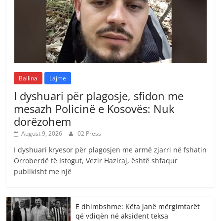
Ballina
Lajme
I dyshuari për plagosje, sfidon me
mesazh Policinë e Kosovës: Nuk
dorëzohem
August 9, 2026
02 Press
I dyshuari kryesor për plagosjen me armë zjarri në fshatin
Orroberdë të Istogut, Vezir Haziraj, është shfaqur
publikisht me një
E dhimbshme: Këta janë mërgimtarët
që vdiqën në aksident teksa