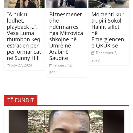
”A nuk u
Biznesmenët
Momenti kur
lodhët,
dhe
trupi i Sokol
playback …’’,
ndërmarrës
Halilit sillet
Vesa Luma
nga Mitrovica
në
thumbon keq
shkojnë në
Emergjencën
estradën për
Umre në
e QKUK-së
performancat
Arabinë
December 2,
në Sunny Hill
Saudite
2022
July 27, 2024
January 13,
2024
TË FUNDIT