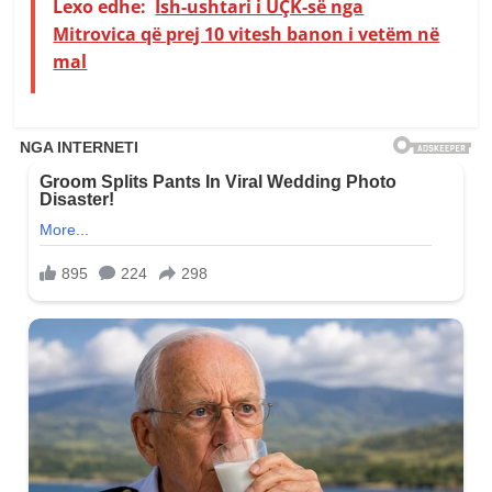
Lexo edhe:
Ish-ushtari i UÇK-së nga
Mitrovica që prej 10 vitesh banon i vetëm në
mal