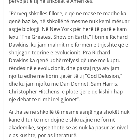
përvojat e tij në shkollat e Amerikës.
“Përveq shkollës fillore, e që në masë të madhe ka
qenë bazike, në shkollë të mesme nuk kemi mësuar
asgjë biologji. Në New York për herë të parë e kam
lexu “The Greatest Show on Earth,” librin e Richard
Dawkins, ku jam mahnit me formën e thjeshtë që e
shpjegon teorinë e evolucionit. Pra Richard
Dawkins ka qenë udhërrëfyesi që unë me kuptu
rëndësinë e evolucionit, dhe pastaj nga aty jam
njoftu edhe me librin tjetër të tij “God Delusion,”
dhe ku jam njoftu me Dan Dennet, Sam Harris,
Christopher Hitchens, e plotë tjerë që kishin hap
një debat të ri mbi religjionet”.
Ai tha se në shkollë të mesme asnjë nga shokët nuk
kanë ditur të mendojnë e shkruajnë në formë
akademike, sepse thotë se as nuk ka pasur as nivel
e as kushte, por as literaturë.