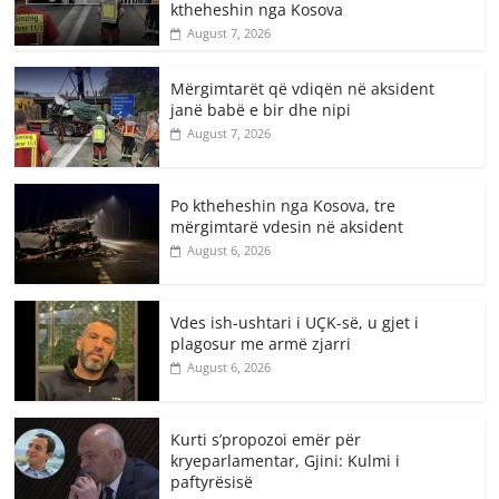
ktheheshin nga Kosova
August 7, 2026
Mërgimtarët që vdiqën në aksident
janë babë e bir dhe nipi
August 7, 2026
Po ktheheshin nga Kosova, tre
mërgimtarë vdesin në aksident
August 6, 2026
Vdes ish-ushtari i UÇK-së, u gjet i
plagosur me armë zjarri
August 6, 2026
Kurti s’propozoi emër për
kryeparlamentar, Gjini: Kulmi i
paftyrësisë