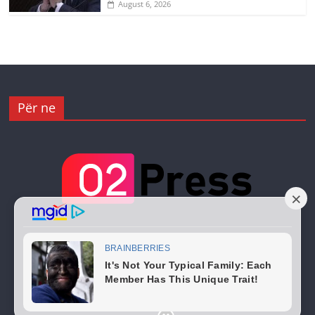
August 6, 2026
Për ne
Copyright © 2026
02 Press
. All rights reserved.
Theme:
ColorMag
by ThemeGrill. Powered by
WordPress
.