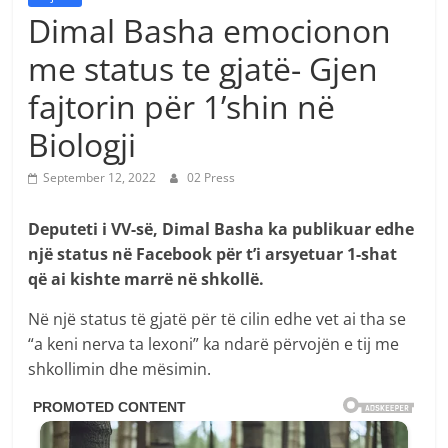
Dimal Basha emocionon
me status te gjatë- Gjen
fajtorin për 1’shin në
Biologji
September 12, 2022
02 Press
Deputeti i VV-së, Dimal Basha ka publikuar edhe
një status në Facebook për t’i arsyetuar 1-shat
që ai kishte marrë në shkollë.
Në një status të gjatë për të cilin edhe vet ai tha se
“a keni nerva ta lexoni” ka ndarë përvojën e tij me
shkollimin dhe mësimin.