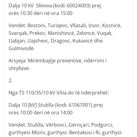
Dalja 10 kV Slivova (kodi: 60024003) prej
orës 10:30 deri në ora 15:00
Vendet: Bostoni, Turiqevc, Vllasali, Izvor, Koznicë,
Svarqak, Prekoc, Manishincë, Zebincë, Vuqak,
Llabjan, Llajshevc, Dragovc, Kukavicë dhe
Gulmivodë.
Arsyeja: Mirëmbajtje preventive, ndërrimi i
shtyllave.
2.
Nga TS 110/35/10 kV Vitia do të ndërprehet:
Dalja 10 [kV] Stublla (kodi: 61067001) prej
ores 10:00 deri në ora 14:00
Vendet: Stublla, Vërbovci, Gërnçari, Podgorci,
gurthyesi Misini, gurthysi- Bentakosi i Ri, gurthysi-