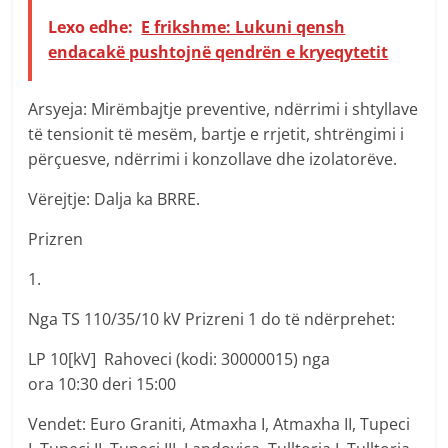
Lexo edhe:
E frikshme: Lukuni qensh
endacakë pushtojnë qendrën e kryeqytetit
Arsyeja: Mirëmbajtje preventive, ndërrimi i shtyllave
të tensionit të mesëm, bartje e rrjetit, shtrëngimi i
përçuesve, ndërrimi i konzollave dhe izolatorëve.
Vërejtje: Dalja ka BRRE.
Prizren
1.
Nga TS 110/35/10 kV Prizreni 1 do të ndërprehet:
LP 10[kV] Rahoveci (kodi: 30000015) nga
ora 10:30 deri 15:00
Vendet: Euro Graniti, Atmaxha I, Atmaxha II, Tupeci