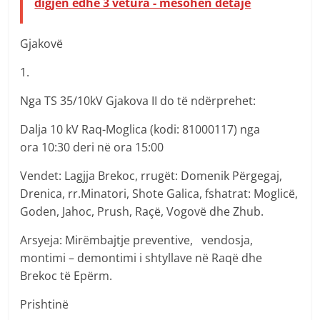
digjen edhe 3 vetura - mësohen detaje
Gjakovë
1.
Nga TS 35/10kV Gjakova II do të ndërprehet:
Dalja 10 kV Raq-Moglica (kodi: 81000117) nga
ora 10:30 deri në ora 15:00
Vendet: Lagjja Brekoc, rrugët: Domenik Përgegaj,
Drenica, rr.Minatori, Shote Galica, fshatrat: Moglicë,
Goden, Jahoc, Prush, Raçë, Vogovë dhe Zhub.
Arsyeja: Mirëmbajtje preventive, vendosja,
montimi – demontimi i shtyllave në Raqë dhe
Brekoc të Epërm.
Prishtinë