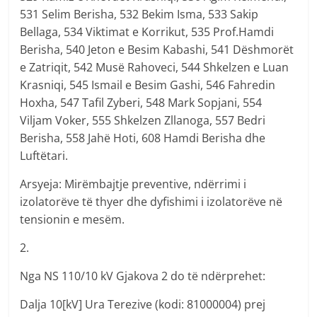
531 Selim Berisha, 532 Bekim Isma, 533 Sakip
Bellaga, 534 Viktimat e Korrikut, 535 Prof.Hamdi
Berisha, 540 Jeton e Besim Kabashi, 541 Dëshmorët
e Zatriqit, 542 Musë Rahoveci, 544 Shkelzen e Luan
Krasniqi, 545 Ismail e Besim Gashi, 546 Fahredin
Hoxha, 547 Tafil Zyberi, 548 Mark Sopjani, 554
Viljam Voker, 555 Shkelzen Zllanoga, 557 Bedri
Berisha, 558 Jahë Hoti, 608 Hamdi Berisha dhe
Luftëtari.
Arsyeja: Mirëmbajtje preventive, ndërrimi i
izolatorëve të thyer dhe dyfishimi i izolatorëve në
tensionin e mesëm.
2.
Nga NS 110/10 kV Gjakova 2 do të ndërprehet:
Dalja 10[kV] Ura Terezive (kodi: 81000004) prej