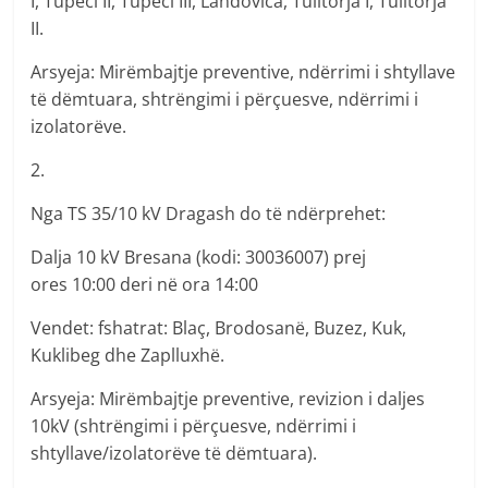
I, Tupeci II, Tupeci III, Landovica, Tulltorja I, Tulltorja
II.
Arsyeja: Mirëmbajtje preventive, ndërrimi i shtyllave
të dëmtuara, shtrëngimi i përçuesve, ndërrimi i
izolatorëve.
2.
Nga TS 35/10 kV Dragash do të ndërprehet:
Dalja 10 kV Bresana (kodi: 30036007) prej
ores 10:00 deri në ora 14:00
Vendet: fshatrat: Blaç, Brodosanë, Buzez, Kuk,
Kuklibeg dhe Zaplluxhë.
Arsyeja: Mirëmbajtje preventive, revizion i daljes
10kV (shtrëngimi i përçuesve, ndërrimi i
shtyllave/izolatorëve të dëmtuara).