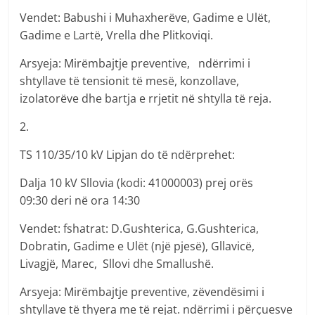
Vendet: Babushi i Muhaxherëve, Gadime e Ulët,
Gadime e Lartë, Vrella dhe Plitkoviqi.
Arsyeja: Mirëmbajtje preventive, ndërrimi i
shtyllave të tensionit të mesë, konzollave,
izolatorëve dhe bartja e rrjetit në shtylla të reja.
2.
TS 110/35/10 kV Lipjan do të ndërprehet:
Dalja 10 kV Sllovia (kodi: 41000003) prej orës
09:30 deri në ora 14:30
Vendet: fshatrat: D.Gushterica, G.Gushterica,
Dobratin, Gadime e Ulët (një pjesë), Gllavicë,
Livagjë, Marec, Sllovi dhe Smallushë.
Arsyeja: Mirëmbajtje preventive, zëvendësimi i
shtyllave të thyera me të rejat. ndërrimi i përçuesve