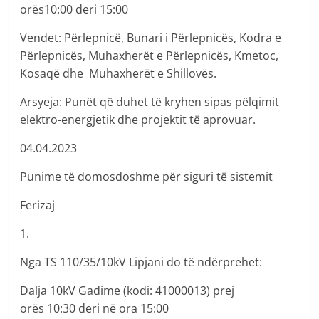
orës10:00 deri 15:00
Vendet: Përlepnicë, Bunari i Përlepnicës, Kodra e
Përlepnicës, Muhaxherët e Përlepnicës, Kmetoc,
Kosaqë dhe Muhaxherët e Shillovës.
Arsyeja: Punët që duhet të kryhen sipas pëlqimit
elektro-energjetik dhe projektit të aprovuar.
04.04.2023
Punime të domosdoshme për siguri të sistemit
Ferizaj
1.
Nga TS 110/35/10kV Lipjani do të ndërprehet:
Dalja 10kV Gadime (kodi: 41000013) prej
orës 10:30 deri në ora 15:00