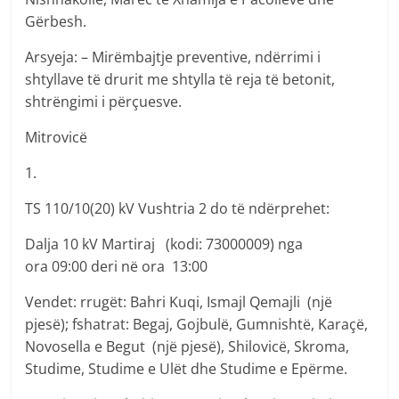
Gërbesh.
Arsyeja: – Mirëmbajtje preventive, ndërrimi i
shtyllave të drurit me shtylla të reja të betonit,
shtrëngimi i përçuesve.
Mitrovicë
1.
TS 110/10(20) kV Vushtria 2 do të ndërprehet:
Dalja 10 kV Martiraj (kodi: 73000009) nga
ora 09:00 deri në ora 13:00
Vendet: rrugët: Bahri Kuqi, Ismajl Qemajli (një
pjesë); fshatrat: Begaj, Gojbulë, Gumnishtë, Karaçë,
Novosella e Begut (një pjesë), Shilovicë, Skroma,
Studime, Studime e Ulët dhe Studime e Epërme.