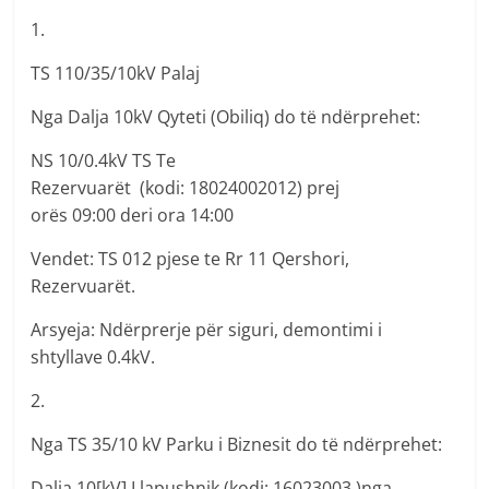
1.
TS 110/35/10kV Palaj
Nga Dalja 10kV Qyteti (Obiliq) do të ndërprehet:
NS 10/0.4kV TS Te
Rezervuarët (kodi: 18024002012) prej
orës 09:00 deri ora 14:00
Vendet: TS 012 pjese te Rr 11 Qershori,
Rezervuarët.
Arsyeja: Ndërprerje për siguri, demontimi i
shtyllave 0.4kV.
2.
Nga TS 35/10 kV Parku i Biznesit do të ndërprehet:
Dalja 10[kV] Llapushnik (kodi: 16023003 )nga