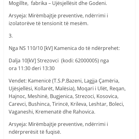
Mogillte, fabrika – Ujësjellësit dhe Godeni.
Arsyeja: Mirëmbajtje preventive, ndërrimi i
izolatorëve të tensionit të mesëm.
3.
Nga NS 110/10 [kV] Kamenica do të ndërprehet:
Dalja 10[kV] Strezovci (kodi: 62000005) nga
ora 11:30 deri 13:30
Vendet: Kamenicë (T.S.P.Bazeni, Lagjja Çamëria,
Ujësjellësi, Kollarët, Malësia), Moqari i Ulët, Reqan,
Hajnoc, Meshinë, Bugjenica, Strezoci, Kosovica,
Carevci, Bushinca, Tirincë, Krileva, Leshtar, Boleci,
Vaganeshi, Kremenatë dhe Rahovica.
Arsyeja: Mirëmbajtje preventive, ndërrimi i
ndërprerësit të fuqisë.