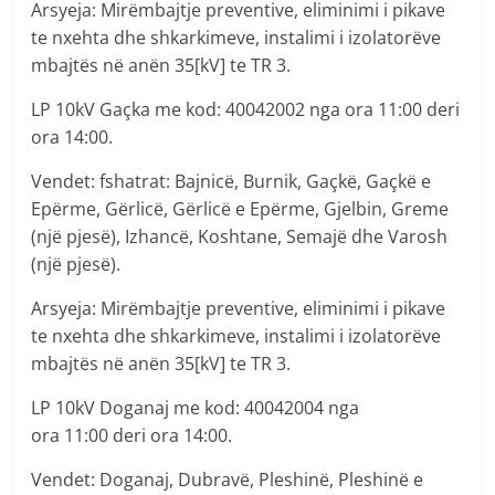
Arsyeja: Mirëmbajtje preventive, eliminimi i pikave
te nxehta dhe shkarkimeve, instalimi i izolatorëve
mbajtës në anën 35[kV] te TR 3.
LP 10kV Gaçka me kod: 40042002 nga ora 11:00 deri
ora 14:00.
Vendet: fshatrat: Bajnicë, Burnik, Gaçkë, Gaçkë e
Epërme, Gërlicë, Gërlicë e Epërme, Gjelbin, Greme
(një pjesë), Izhancë, Koshtane, Semajë dhe Varosh
(një pjesë).
Arsyeja: Mirëmbajtje preventive, eliminimi i pikave
te nxehta dhe shkarkimeve, instalimi i izolatorëve
mbajtës në anën 35[kV] te TR 3.
LP 10kV Doganaj me kod: 40042004 nga
ora 11:00 deri ora 14:00.
Vendet: Doganaj, Dubravë, Pleshinë, Pleshinë e