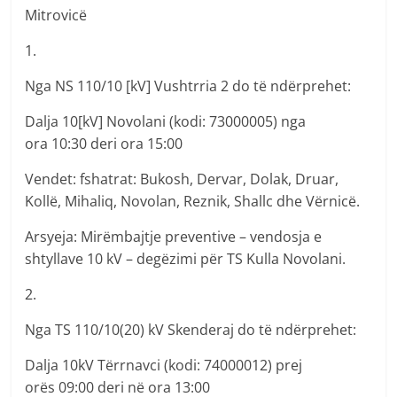
Mitrovicë
1.
Nga NS 110/10 [kV] Vushtrria 2 do të ndërprehet:
Dalja 10[kV] Novolani (kodi: 73000005) nga
ora 10:30 deri ora 15:00
Vendet: fshatrat: Bukosh, Dervar, Dolak, Druar,
Kollë, Mihaliq, Novolan, Reznik, Shallc dhe Vërnicë.
Arsyeja: Mirëmbajtje preventive – vendosja e
shtyllave 10 kV – degëzimi për TS Kulla Novolani.
2.
Nga TS 110/10(20) kV Skenderaj do të ndërprehet:
Dalja 10kV Tërrnavci (kodi: 74000012) prej
orës 09:00 deri në ora 13:00