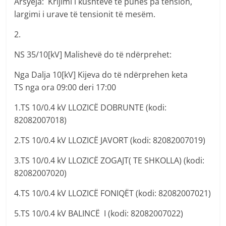
Arsyeja: Krijimi i kushteve të punës pa tension,
largimi i urave të tensionit të mesëm.
2.
NS 35/10[kV] Malishevë do të ndërprehet:
Nga Dalja 10[kV] Kijeva do të ndërprehen keta
TS nga ora 09:00 deri 17:00
1.TS 10/0.4 kV LLOZICË DOBRUNTE (kodi:
82082007018)
2.TS 10/0.4 kV LLOZICË JAVORT (kodi: 82082007019)
3.TS 10/0.4 kV LLOZICË ZOGAJT( TE SHKOLLA) (kodi:
82082007020)
4.TS 10/0.4 kV LLOZICË FONIQËT (kodi: 82082007021)
5.TS 10/0.4 kV BALINCË I (kodi: 82082007022)