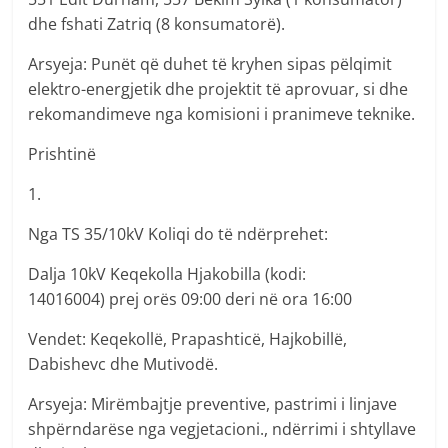
dhe fshati Zatriq (8 konsumatorë).
Arsyeja: Punët që duhet të kryhen sipas pëlqimit
elektro-energjetik dhe projektit të aprovuar, si dhe
rekomandimeve nga komisioni i pranimeve teknike.
Prishtinë
1.
Nga TS 35/10kV Koliqi do të ndërprehet:
Dalja 10kV Keqekolla Hjakobilla (kodi:
14016004) prej orës 09:00 deri në ora 16:00
Vendet: Keqekollë, Prapashticë, Hajkobillë,
Dabishevc dhe Mutivodë.
Arsyeja: Mirëmbajtje preventive, pastrimi i linjave
shpërndarëse nga vegjetacioni., ndërrimi i shtyllave