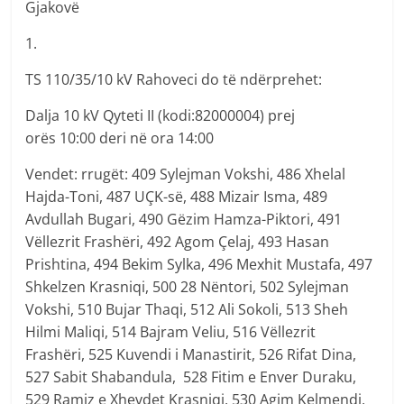
Gjakovë
1.
TS 110/35/10 kV Rahoveci do të ndërprehet:
Dalja 10 kV Qyteti II (kodi:82000004) prej
orës 10:00 deri në ora 14:00
Vendet: rrugët: 409 Sylejman Vokshi, 486 Xhelal
Hajda-Toni, 487 UÇK-së, 488 Mizair Isma, 489
Avdullah Bugari, 490 Gëzim Hamza-Piktori, 491
Vëllezrit Frashëri, 492 Agom Çelaj, 493 Hasan
Prishtina, 494 Bekim Sylka, 496 Mexhit Mustafa, 497
Shkelzen Krasniqi, 500 28 Nëntori, 502 Sylejman
Vokshi, 510 Bujar Thaqi, 512 Ali Sokoli, 513 Sheh
Hilmi Maliqi, 514 Bajram Veliu, 516 Vëllezrit
Frashëri, 525 Kuvendi i Manastirit, 526 Rifat Dina,
527 Sabit Shabandula, 528 Fitim e Enver Duraku,
529 Ramiz e Xhevdet Krasniqi, 530 Agim Kelmendi,