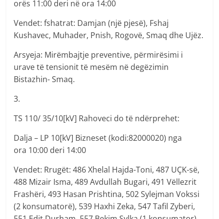
orës 11:00 deri në ora 14:00
Vendet: fshatrat: Damjan (një pjesë), Fshaj
Kushavec, Muhader, Pnish, Rogovë, Smaq dhe Ujëz.
Arsyeja: Mirëmbajtje preventive, përmirësimi i
urave të tensionit të mesëm në degëzimin
Bistazhin- Smaq.
3.
TS 110/ 35/10[kV] Rahoveci do të ndërprehet:
Dalja – LP 10[kV] Bizneset (kodi:82000020) nga
ora 10:00 deri 14:00
Vendet: Rrugët: 486 Xhelal Hajda-Toni, 487 UÇK-së,
488 Mizair Isma, 489 Avdullah Bugari, 491 Vëllezrit
Frashëri, 493 Hasan Prishtina, 502 Sylejman Vokssi
(2 konsumatorë), 539 Haxhi Zeka, 547 Tafil Zyberi,
551 Edit Durham, 557 Bekim Sylka (1 konsumator)