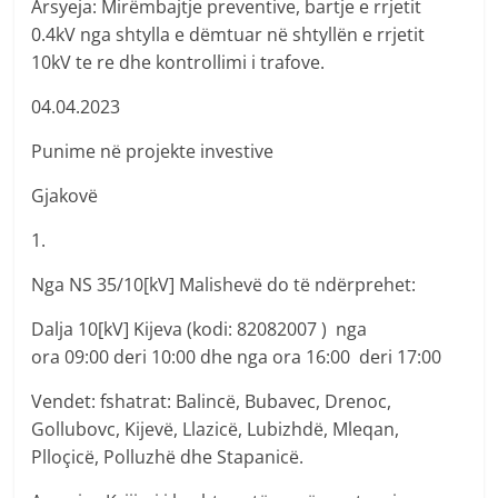
Arsyeja: Mirëmbajtje preventive, bartje e rrjetit
0.4kV nga shtylla e dëmtuar në shtyllën e rrjetit
10kV te re dhe kontrollimi i trafove.
04.04.2023
Punime në projekte investive
Gjakovë
1.
Nga NS 35/10[kV] Malishevë do të ndërprehet:
Dalja 10[kV] Kijeva (kodi: 82082007 ) nga
ora 09:00 deri 10:00 dhe nga ora 16:00 deri 17:00
Vendet: fshatrat: Balincë, Bubavec, Drenoc,
Gollubovc, Kijevë, Llazicë, Lubizhdë, Mleqan,
Plloçicë, Polluzhë dhe Stapanicë.