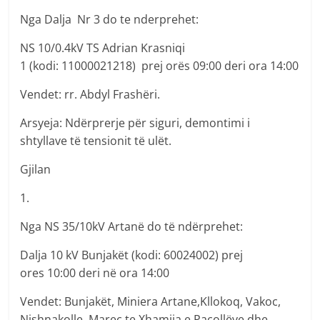
Nga Dalja Nr 3 do te nderprehet:
NS 10/0.4kV TS Adrian Krasniqi
1 (kodi: 11000021218) prej orës 09:00 deri ora 14:00
Vendet: rr. Abdyl Frashëri.
Arsyeja: Ndërprerje për siguri, demontimi i
shtyllave të tensionit të ulët.
Gjilan
1.
Nga NS 35/10kV Artanë do të ndërprehet:
Dalja 10 kV Bunjakët (kodi: 60024002) prej
ores 10:00 deri në ora 14:00
Vendet: Bunjakët, Miniera Artane,Kllokoq, Vakoc,
Nishnakolle, Marec te Xhamija e Pacollëve dhe