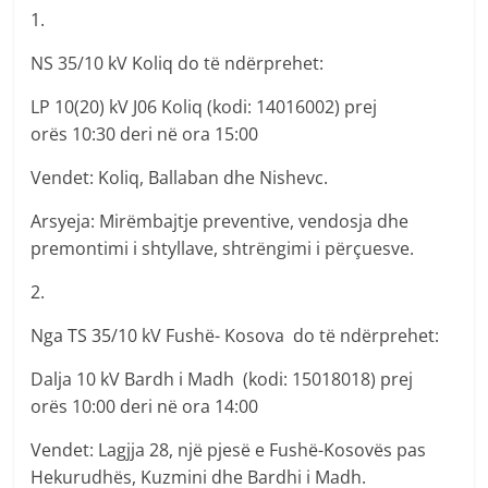
1.
NS 35/10 kV Koliq do të ndërprehet:
LP 10(20) kV J06 Koliq (kodi: 14016002) prej
orës 10:30 deri në ora 15:00
Vendet: Koliq, Ballaban dhe Nishevc.
Arsyeja: Mirëmbajtje preventive, vendosja dhe
premontimi i shtyllave, shtrëngimi i përçuesve.
2.
Nga TS 35/10 kV Fushë- Kosova do të ndërprehet:
Dalja 10 kV Bardh i Madh (kodi: 15018018) prej
orës 10:00 deri në ora 14:00
Vendet: Lagjja 28, një pjesë e Fushë-Kosovës pas
Hekurudhës, Kuzmini dhe Bardhi i Madh.