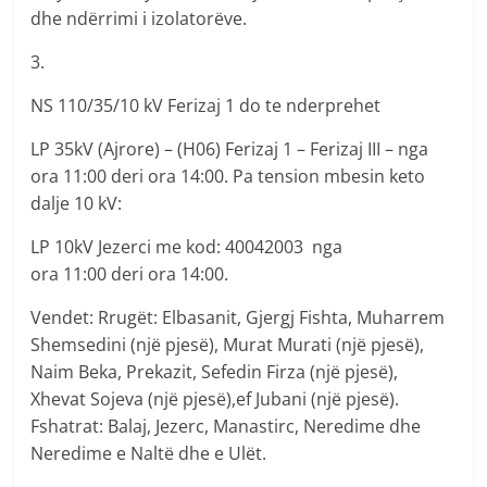
dhe ndërrimi i izolatorëve.
3.
NS 110/35/10 kV Ferizaj 1 do te nderprehet
LP 35kV (Ajrore) – (H06) Ferizaj 1 – Ferizaj III – nga
ora 11:00 deri ora 14:00. Pa tension mbesin keto
dalje 10 kV:
LP 10kV Jezerci me kod: 40042003 nga
ora 11:00 deri ora 14:00.
Vendet: Rrugët: Elbasanit, Gjergj Fishta, Muharrem
Shemsedini (një pjesë), Murat Murati (një pjesë),
Naim Beka, Prekazit, Sefedin Firza (një pjesë),
Xhevat Sojeva (një pjesë),ef Jubani (një pjesë).
Fshatrat: Balaj, Jezerc, Manastirc, Neredime dhe
Neredime e Naltë dhe e Ulët.