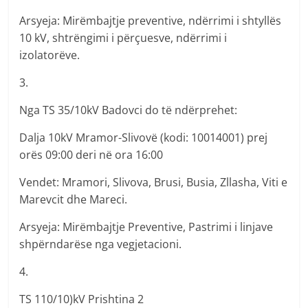
Arsyeja: Mirëmbajtje preventive, ndërrimi i shtyllës
10 kV, shtrëngimi i përçuesve, ndërrimi i
izolatorëve.
3.
Nga TS 35/10kV Badovci do të ndërprehet:
Dalja 10kV Mramor-Slivovë (kodi: 10014001) prej
orës 09:00 deri në ora 16:00
Vendet: Mramori, Slivova, Brusi, Busia, Zllasha, Viti e
Marevcit dhe Mareci.
Arsyeja: Mirëmbajtje Preventive, Pastrimi i linjave
shpërndarëse nga vegjetacioni.
4.
TS 110/10)kV Prishtina 2