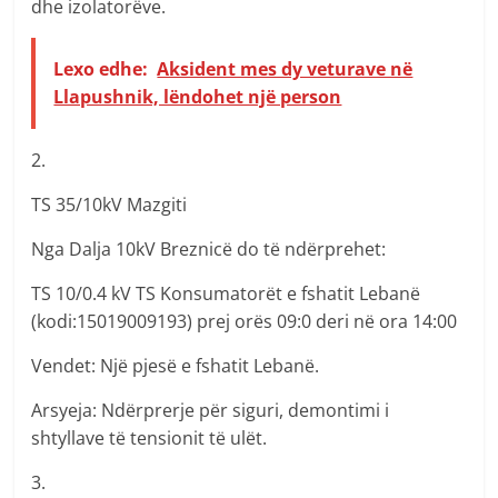
dhe izolatorëve.
Lexo edhe:
Aksident mes dy veturave në
Llapushnik, lëndohet një person
2.
TS 35/10kV Mazgiti
Nga Dalja 10kV Breznicë do të ndërprehet:
TS 10/0.4 kV TS Konsumatorët e fshatit Lebanë
(kodi:15019009193) prej orës 09:0 deri në ora 14:00
Vendet: Një pjesë e fshatit Lebanë.
Arsyeja: Ndërprerje për siguri, demontimi i
shtyllave të tensionit të ulët.
3.