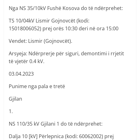
Nga NS 35/10kV Fushë Kosova do të ndërprehet:
TS 10/04kV Lismir Gojnovcët (kodi:
15018006052) prej orës 10:30 deri në ora 15:00
Vendet: Lismir (Gojnovcët).
Arsyeja: Ndërprerje për siguri, demontimi i rrjetit
të vjetër 0.4 kV.
03.04.2023
Punime nga pala e tretë
Gjilan
1.
NS 110/35 kV Gjilani 1 do të ndërprehet:
Dalja 10 [kV] Përlepnica (kodi: 60062002) prej