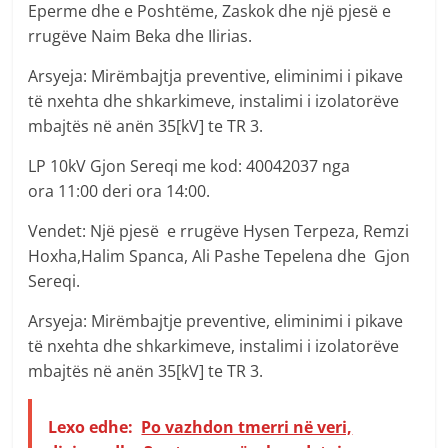
Eperme dhe e Poshtëme, Zaskok dhe një pjesë e
rrugëve Naim Beka dhe Ilirias.
Arsyeja: Mirëmbajtja preventive, eliminimi i pikave
të nxehta dhe shkarkimeve, instalimi i izolatorëve
mbajtës në anën 35[kV] te TR 3.
LP 10kV Gjon Sereqi me kod: 40042037 nga
ora 11:00 deri ora 14:00.
Vendet: Një pjesë e rrugëve Hysen Terpeza, Remzi
Hoxha,Halim Spanca, Ali Pashe Tepelena dhe Gjon
Sereqi.
Arsyeja: Mirëmbajtje preventive, eliminimi i pikave
të nxehta dhe shkarkimeve, instalimi i izolatorëve
mbajtës në anën 35[kV] te TR 3.
Lexo edhe:
Po vazhdon tmerri në veri,