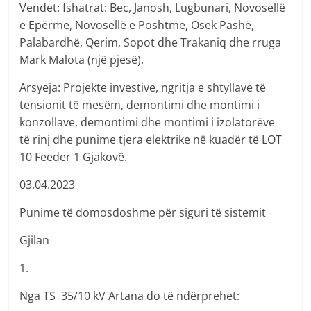
Vendet: fshatrat: Bec, Janosh, Lugbunari, Novosellë
e Epërme, Novosellë e Poshtme, Osek Pashë,
Palabardhë, Qerim, Sopot dhe Trakaniq dhe rruga
Mark Malota (një pjesë).
Arsyeja: Projekte investive, ngritja e shtyllave të
tensionit të mesëm, demontimi dhe montimi i
konzollave, demontimi dhe montimi i izolatorëve
të rinj dhe punime tjera elektrike në kuadër të LOT
10 Feeder 1 Gjakovë.
03.04.2023
Punime të domosdoshme për siguri të sistemit
Gjilan
1.
Nga TS 35/10 kV Artana do të ndërprehet: