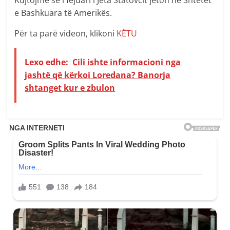
Kujtojmë se i fejuari i Jeta Statovcit jeton në Shtetet
e Bashkuara të Amerikës.
Për ta parë videon, klikoni
KËTU
Lexo edhe:
Cili ishte informacioni nga
jashtë që kërkoi Loredana? Banorja
shtanget kur e zbulon