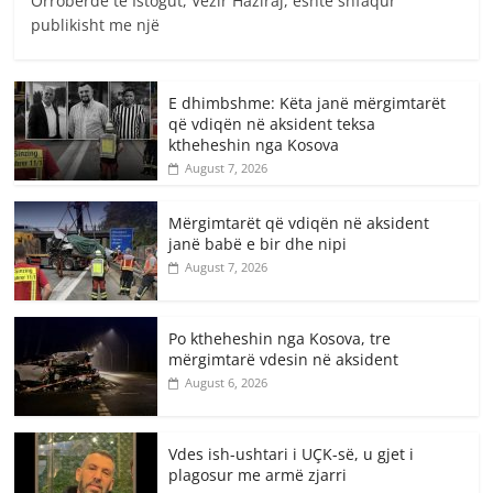
Orroberdë të Istogut, Vezir Haziraj, është shfaqur
publikisht me një
E dhimbshme: Këta janë mërgimtarët
që vdiqën në aksident teksa
ktheheshin nga Kosova
August 7, 2026
Mërgimtarët që vdiqën në aksident
janë babë e bir dhe nipi
August 7, 2026
Po ktheheshin nga Kosova, tre
mërgimtarë vdesin në aksident
August 6, 2026
Vdes ish-ushtari i UÇK-së, u gjet i
plagosur me armë zjarri