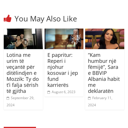
You May Also Like
Lotina me
E papritur:
“Kam
urim të
Reperi i
humbur një
veçantë për
njohur
fëmijë”, Sara
ditëlindjen e
kosovar i jep
e BBVIP
Mozzik: Ty do
fund
Albania habit
t’i falja sërish
karrierës
me
të gjitha
deklaratën
August 6, 2023
September 29,
February 11,
2024
2024