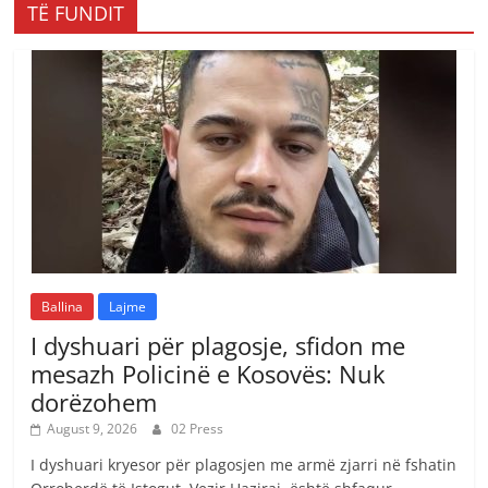
TË FUNDIT
Ballina
Lajme
I dyshuari për plagosje, sfidon me
mesazh Policinë e Kosovës: Nuk
dorëzohem
August 9, 2026
02 Press
I dyshuari kryesor për plagosjen me armë zjarri në fshatin