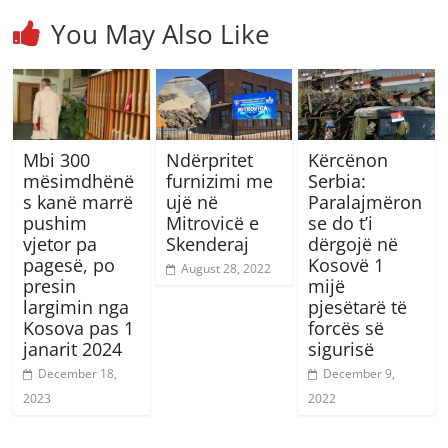
You May Also Like
Mbi 300
Ndërpritet
Kërcënon
mësimdhënë
furnizimi me
Serbia:
s kanë marrë
ujë në
Paralajmëron
pushim
Mitrovicë e
se do t’i
vjetor pa
Skenderaj
dërgojë në
pagesë, po
Kosovë 1
August 28, 2022
presin
mijë
largimin nga
pjesëtarë të
Kosova pas 1
forcës së
janarit 2024
sigurisë
December 18,
December 9,
2023
2022