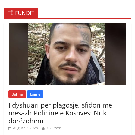
TË FUNDIT
Ballina
Lajme
I dyshuari për plagosje, sfidon me
mesazh Policinë e Kosovës: Nuk
dorëzohem
August 9, 2026
02 Press