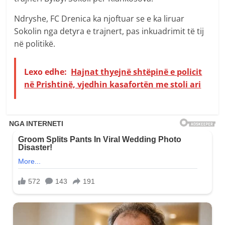
Ndryshe, FC Drenica ka njoftuar se e ka liruar
Sokolin nga detyra e trajnert, pas inkuadrimit të tij
në politikë.
Lexo edhe:
Hajnat thyejnë shtëpinë e policit
në Prishtinë, vjedhin kasafortën me stoli ari