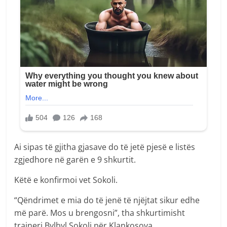
Ai sipas të gjitha gjasave do të jetë pjesë e listës
zgjedhore në garën e 9 shkurtit.
Këtë e konfirmoi vet Sokoli.
“Qëndrimet e mia do të jenë të njëjtat sikur edhe
më parë. Mos u brengosni”, tha shkurtimisht
trajneri Bylbyl Sokoli për Klankosova.