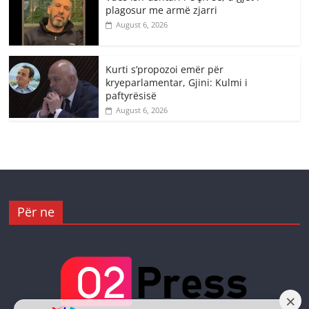
plagosur me armë zjarri
August 6, 2026
Kurti s’propozoi emër për
kryeparlamentar, Gjini: Kulmi i
paftyrësisë
August 6, 2026
Për ne