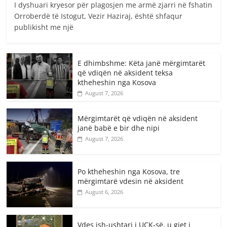
I dyshuari kryesor për plagosjen me armë zjarri në fshatin
Orroberdë të Istogut, Vezir Haziraj, është shfaqur
publikisht me një
E dhimbshme: Këta janë mërgimtarët
që vdiqën në aksident teksa
ktheheshin nga Kosova
August 7, 2026
Mërgimtarët që vdiqën në aksident
janë babë e bir dhe nipi
August 7, 2026
Po ktheheshin nga Kosova, tre
mërgimtarë vdesin në aksident
August 6, 2026
Vdes ish-ushtari i UÇK-së, u gjet i