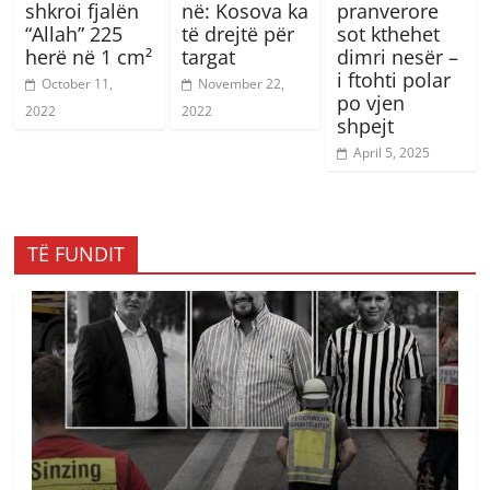
shkroi fjalën
në: Kosova ka
pranverore
“Allah” 225
të drejtë për
sot kthehet
herë në 1 cm²
targat
dimri nesër –
i ftohti polar
October 11,
November 22,
po vjen
2022
2022
shpejt
April 5, 2025
TË FUNDIT