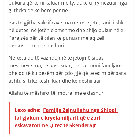
bukura që kemi kaluar me ty, duke u frymëzuar nga
gjithçka qe ke bërë për ne.
Pas të gjitha sakrificave tua në këtë jetë, tani ti shko
në qetësi në jetën e amshme dhe shijo bukurinë e
Parajsës për të cilën ke punuar me aq zell,
përkushtim dhe dashuri.
Ne ketu do të vazhdojmë të jetojmë sipas
mësimeve tua, të bashkuar, në harmoni familjare
dhe do të kujdesëm për çdo gjë që të ecim përpara
ashtu si ti ke këshilluar dhe ke deshiruar.
Allahu të mëshiroftë, motra ime e dashur
Lexo edhe:
Familja Zejnullahu nga Shipoli
fal gjakun e kryefamiljarit që e zuri
eskavatori në Qirez të Skënderajt