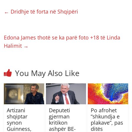
←
Dridhje të forta në Shqipëri
Edona James thotë se ka parë foto +18 të Linda
Halimit
→
You May Also Like
Artizani
Deputeti
Po afrohet
shqiptar
gjerman
“shkundja e
synon
kritikon
plakave”, pas
Guinness,
ashpër BE-
ditës