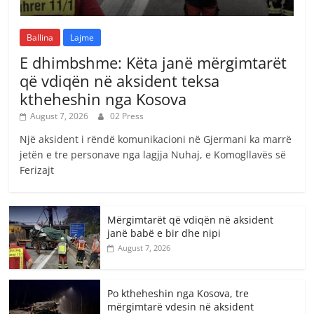
Ballina
Lajme
E dhimbshme: Këta janë mërgimtarët
që vdiqën në aksident teksa
ktheheshin nga Kosova
August 7, 2026
02 Press
Një aksident i rëndë komunikacioni në Gjermani ka marrë
jetën e tre personave nga lagjja Nuhaj, e Komogllavës së
Ferizajt
Mërgimtarët që vdiqën në aksident
janë babë e bir dhe nipi
August 7, 2026
Po ktheheshin nga Kosova, tre
mërgimtarë vdesin në aksident