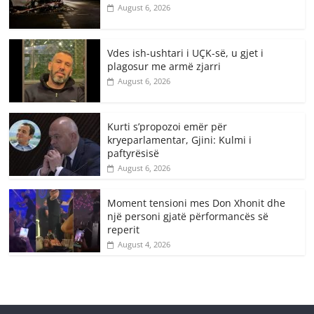
August 6, 2026
Vdes ish-ushtari i UÇK-së, u gjet i
plagosur me armë zjarri
August 6, 2026
Kurti s’propozoi emër për
kryeparlamentar, Gjini: Kulmi i
paftyrësisë
August 6, 2026
Moment tensioni mes Don Xhonit dhe
një personi gjatë përformancës së
reperit
August 4, 2026