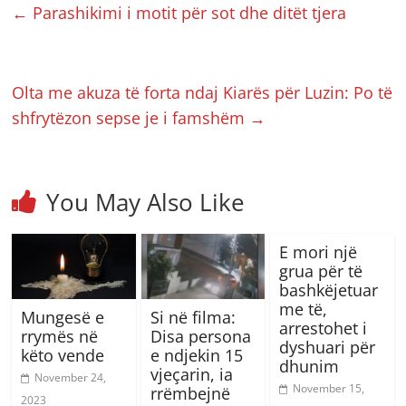
←
Parashikimi i motit për sot dhe ditët tjera
Olta me akuza të forta ndaj Kiarës për Luzin: Po të
shfrytëzon sepse je i famshëm
→
You May Also Like
E mori një
grua për të
bashkëjetuar
me të,
Mungesë e
Si në filma:
arrestohet i
rrymës në
Disa persona
dyshuari për
këto vende
e ndjekin 15
dhunim
vjeçarin, ia
November 24,
November 15,
rrëmbejnë
2023