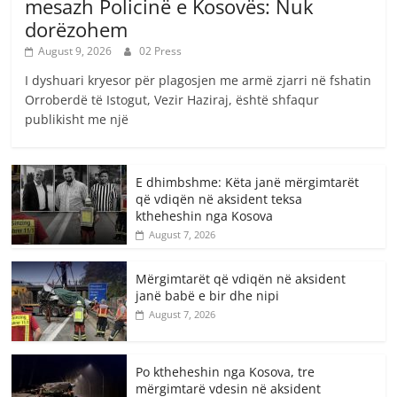
mesazh Policinë e Kosovës: Nuk
dorëzohem
August 9, 2026
02 Press
I dyshuari kryesor për plagosjen me armë zjarri në fshatin
Orroberdë të Istogut, Vezir Haziraj, është shfaqur
publikisht me një
E dhimbshme: Këta janë mërgimtarët
që vdiqën në aksident teksa
ktheheshin nga Kosova
August 7, 2026
Mërgimtarët që vdiqën në aksident
janë babë e bir dhe nipi
August 7, 2026
Po ktheheshin nga Kosova, tre
mërgimtarë vdesin në aksident