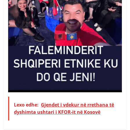
Lexo edhe:
Gjendet i vdekur në rrethana të
dyshimta ushtari i KFOR-it në Kosovë