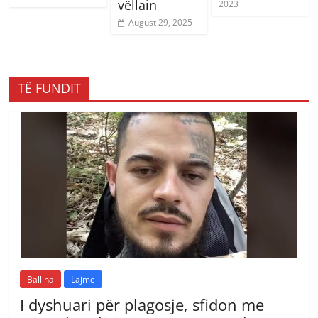
vëllain
2023
August 29, 2025
TË FUNDIT
Ballina
Lajme
I dyshuari për plagosje, sfidon me