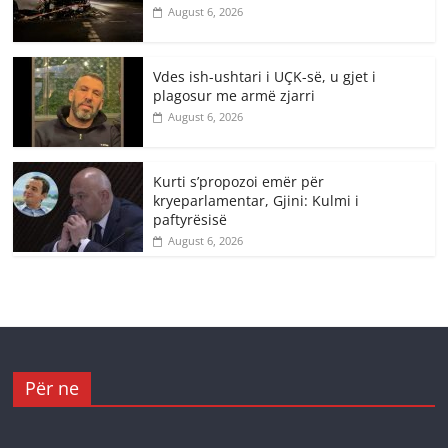
August 6, 2026
Vdes ish-ushtari i UÇK-së, u gjet i
plagosur me armë zjarri
August 6, 2026
Kurti s’propozoi emër për
kryeparlamentar, Gjini: Kulmi i
paftyrësisë
August 6, 2026
Për ne