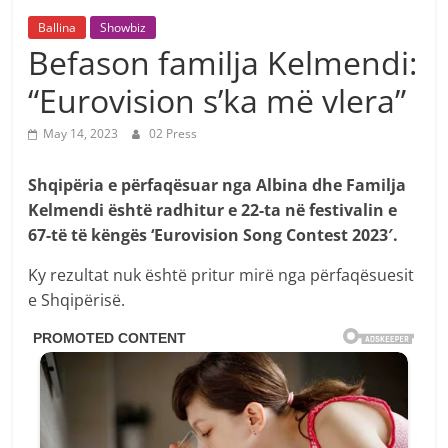
Ballina
Showbiz
Befason familja Kelmendi:
“Eurovision s’ka më vlera”
May 14, 2023
02 Press
Shqipëria e përfaqësuar nga Albina dhe Familja
Kelmendi është radhitur e 22-ta në festivalin e
67-të të këngës ‘Eurovision Song Contest 2023′.
Ky rezultat nuk është pritur mirë nga përfaqësuesit
e Shqipërisë.