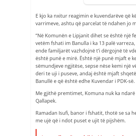
E kjo ka nxitur reagimin e kuvendarëve që k
varrimeve, ashtu që parcelat të ndahen jo m
“Në Komunën e Lipjanit dihet se është një fe
vetëm fshati im Banulla i ka 13 palë varreza
ende familjarët vazhdojnë t’i dërgojnë të v
është punë e mirë. Është një punë mjaft e 
sëmundjeve ngjitëse, sepse nëse kemi një v
deri te uji i puseve, andaj është mjaft shqet
Banullë e që është edhe Kuvendar i PDK-së.
Me gjithë premtimet, Komuna nuk ka ndarë 
Qallapek.
Ramadan Isufi, banor i fshatit, thotë se sa
me ujë që i ndot puset e ujit të pijshëm.