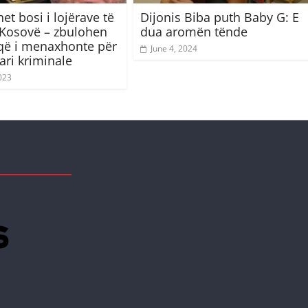
et bosi i lojërave të
Dijonis Biba puth Baby G: E
ë Kosovë – zbulohen
dua aromën tënde
 që i menaxhonte për
June 4, 2024
ari kriminale
023