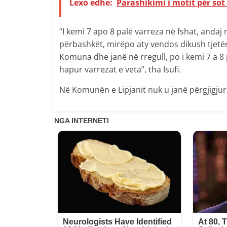
Lexo edhe:
Parashikimi i motit pér sot
“I kemi 7 apo 8 palë varreza në fshat, andaj
përbashkët, mirëpo aty vendos dikush tjetë
Komuna dhe janë në rregull, po i kemi 7 a 8 
hapur varrezat e veta”, tha Isufi.
Në Komunën e Lipjanit nuk u janë përgjigjur