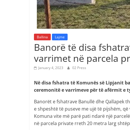
Ballina
Lajme
Banorë të disa fshatra
varrimet në parcela pr
January 4, 2023
02 Press
Në disa fshatra të Komunës së Lipjanit ba
ceremonitë e varrimeve për të afërmit e t
Banorët e fshatrave Banullë dhe Qallapek t
e shpeshtë të puseve me ujë të pijshëm, që 
Komuna vite më parë pati ndarë një parcelë 
në parcela private rreth 20 metra larg shtëp