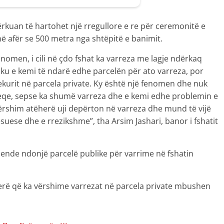
ërkuan të hartohet një rregullore e re për ceremonitë e
ë afër se 500 metra nga shtëpitë e banimit.
nomen, i cili në çdo fshat ka varreza me lagje ndërkaq
, ku e kemi të ndarë edhe parcelën për ato varreza, por
dekurit në parcela private. Ky është një fenomen dhe nuk
keqe, sepse ka shumë varreza dhe e kemi edhe problemin e
ërshim atëherë uji depërton në varreza dhe mund të vijë
ësuese dhe e rrezikshme”, tha Arsim Jashari, banor i fshatit
ende ndonjë parcelë publike për varrime në fshatin
 herë që ka vërshime varrezat në parcela private mbushen