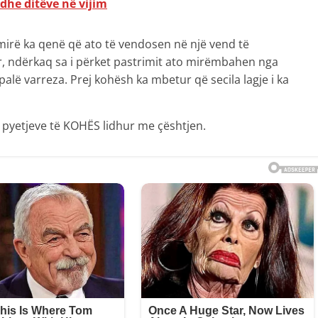
 dhe ditëve në vijim
 mirë ka qenë që ato të vendosen në një vend të
r, ndërkaq sa i përket pastrimit ato mirëmbahen nga
palë varreza. Prej kohësh ka mbetur që secila lagje i ka
 pyetjeve të KOHËS lidhur me çështjen.