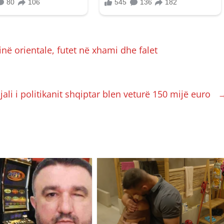
në orientale, futet në xhami dhe falet
jali i politikanit shqiptar blen veturë 150 mijë euro