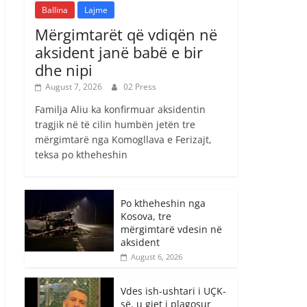
Ballina
Lajme
Mërgimtarët që vdiqën në
aksident janë babë e bir
dhe nipi
August 7, 2026
02 Press
Familja Aliu ka konfirmuar aksidentin
tragjik në të cilin humbën jetën tre
mërgimtarë nga Komogllava e Ferizajt,
teksa po ktheheshin
Po ktheheshin nga
Kosova, tre
mërgimtarë vdesin në
aksident
August 6, 2026
Vdes ish-ushtari i UÇK-
së, u gjet i plagosur