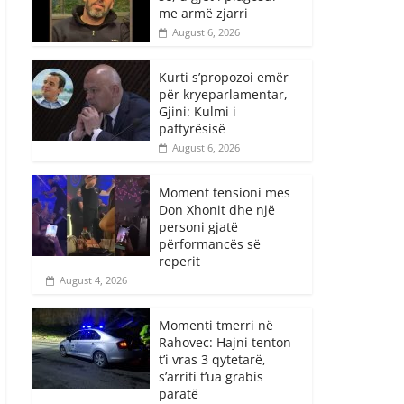
me armë zjarri
August 6, 2026
Kurti s’propozoi emër
për kryeparlamentar,
Gjini: Kulmi i
paftyrësisë
August 6, 2026
Moment tensioni mes
Don Xhonit dhe një
personi gjatë
përformancës së
reperit
August 4, 2026
Momenti tmerri në
Rahovec: Hajni tenton
t’i vras 3 qytetarë,
s’arriti t’ua grabis
paratë