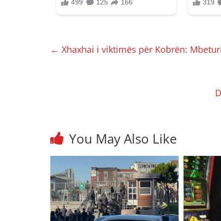
←
Xhaxhai i viktimës për Kobrën: Mbeturi
D
You May Also Like