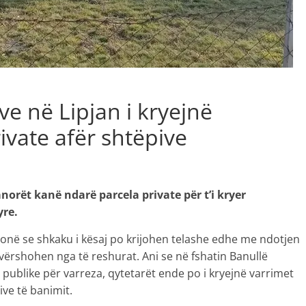
ve në Lipjan i kryejnë
ivate afër shtëpive
norët kanë ndarë parcela private për t’i kryer
yre.
honë se shkaku i kësaj po krijohen telashe edhe me ndotjen
vërshohen nga të reshurat. Ani se në fshatin Banullë
publike për varreza, qytetarët ende po i kryejnë varrimet
ive të banimit.