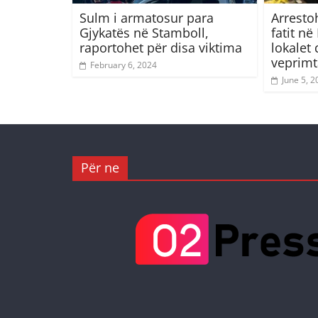
Sulm i armatosur para
Arrestoh
Gjykatës në Stamboll,
fatit n
raportohet për disa viktima
lokalet
veprimt
February 6, 2024
June 5, 2
Për ne