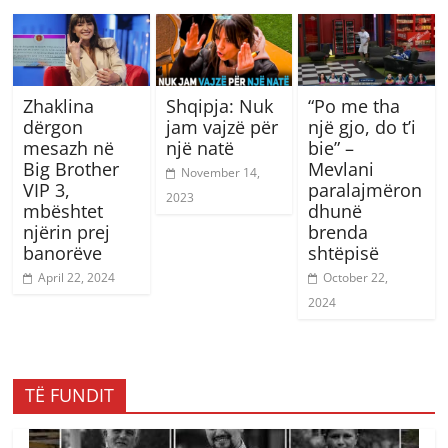
Zhaklina
Shqipja: Nuk
“Po me tha
dërgon
jam vajzë për
një gjo, do t’i
mesazh në
një natë
bie” –
Big Brother
Mevlani
November 14,
VIP 3,
paralajmëron
2023
mbështet
dhunë
njërin prej
brenda
banorëve
shtëpisë
April 22, 2024
October 22,
2024
TË FUNDIT