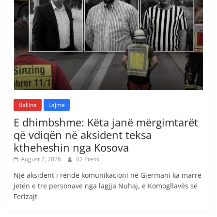
Ballina
Lajme
E dhimbshme: Këta janë mërgimtarët
që vdiqën në aksident teksa
ktheheshin nga Kosova
August 7, 2026
02 Press
Një aksident i rëndë komunikacioni në Gjermani ka marrë
jetën e tre personave nga lagjja Nuhaj, e Komogllavës së
Ferizajt