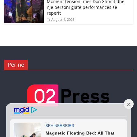
Moment tensioni mes Don Xhonit dhe
një personi gjatë përformancës së
reperit
August 4, 2026
Për ne