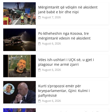
Mërgimtarët që vdiqën në aksident
janë babë e bir dhe nipi
August 7, 2026
Po ktheheshin nga Kosova, tre
mërgimtarë vdesin në aksident
August 6, 2026
Vdes ish-ushtari i UÇK-së, u gjet i
plagosur me armë zjarri
August 6, 2026
Kurti s’propozoi emër për
kryeparlamentar, Gjini: Kulmi i
paftyrësisë
August 6, 2026