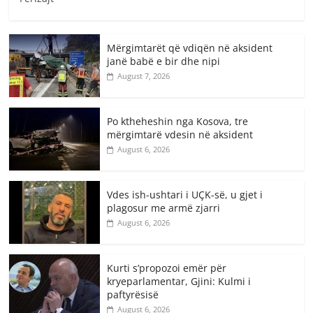
Mërgimtarët që vdiqën në aksident
janë babë e bir dhe nipi
August 7, 2026
Po ktheheshin nga Kosova, tre
mërgimtarë vdesin në aksident
August 6, 2026
Vdes ish-ushtari i UÇK-së, u gjet i
plagosur me armë zjarri
August 6, 2026
Kurti s’propozoi emër për
kryeparlamentar, Gjini: Kulmi i
paftyrësisë
August 6, 2026