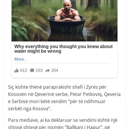
Siç kishte thënë paraprakisht shefi i Zyrës për
Kosovën në Qeverinë serbe, Petar Petkoviq, Qeveria
e Serbisë mori këtë vendim “për të ndihmuar
serbët nga Kosova”.
Para mediave, ai ka deklaruar se vendimi është një
shtysë shtesë për nismën “Ballkani i Hapur”, që