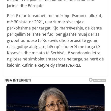
Jarinjë dhe Bërnjak.
Për të ulur tensionet, me ndërmjetësimin e bllokut,
më 30 shtator 2021, u arrit marrëveshja e
përkohshme për targat. Kjo marrëveshje, që kishte
për qëllim të ishte në fuqi për gjashtë muaj derisa
grupet punuese të Kosovës dhe Serbisë të gjenin
një zgjidhje afatgjate, bëri që shoferët me targa të
Kosovës dhe me ato të Serbisë, të vendosnin letra
ngjitëse në simbolet shtetërore në targa, sa herë që
kalonin kufirin e këtyre dy shteteve./REL