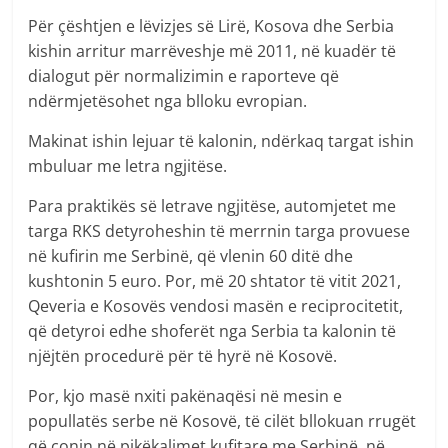
Për çështjen e lëvizjes së Lirë, Kosova dhe Serbia
kishin arritur marrëveshje më 2011, në kuadër të
dialogut për normalizimin e raporteve që
ndërmjetësohet nga blloku evropian.
Makinat ishin lejuar të kalonin, ndërkaq targat ishin
mbuluar me letra ngjitëse.
Para praktikës së letrave ngjitëse, automjetet me
targa RKS detyroheshin të merrnin targa provuese
në kufirin me Serbinë, që vlenin 60 ditë dhe
kushtonin 5 euro. Por, më 20 shtator të vitit 2021,
Qeveria e Kosovës vendosi masën e reciprocitetit,
që detyroi edhe shoferët nga Serbia ta kalonin të
njëjtën procedurë për të hyrë në Kosovë.
Por, kjo masë nxiti pakënaqësi në mesin e
popullatës serbe në Kosovë, të cilët bllokuan rrugët
që çonin në pikëkalimet kufitare me Serbinë, në