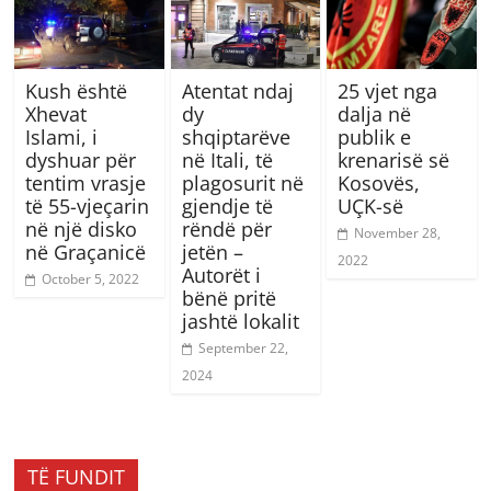
Kush është
Atentat ndaj
25 vjet nga
Xhevat
dy
dalja në
Islami, i
shqiptarëve
publik e
dyshuar për
në Itali, të
krenarisë së
tentim vrasje
plagosurit në
Kosovës,
të 55-vjeçarin
gjendje të
UÇK-së
në një disko
rëndë për
November 28,
në Graçanicë
jetën –
2022
Autorët i
October 5, 2022
bënë pritë
jashtë lokalit
September 22,
2024
TË FUNDIT