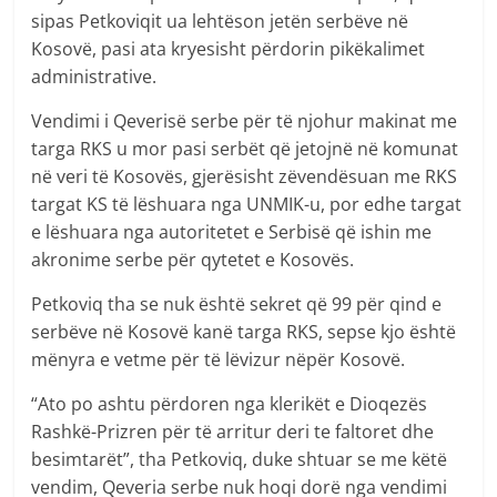
sipas Petkoviqit ua lehtëson jetën serbëve në
Kosovë, pasi ata kryesisht përdorin pikëkalimet
administrative.
Vendimi i Qeverisë serbe për të njohur makinat me
targa RKS u mor pasi serbët që jetojnë në komunat
në veri të Kosovës, gjerësisht zëvendësuan me RKS
targat KS të lëshuara nga UNMIK-u, por edhe targat
e lëshuara nga autoritetet e Serbisë që ishin me
akronime serbe për qytetet e Kosovës.
Petkoviq tha se nuk është sekret që 99 për qind e
serbëve në Kosovë kanë targa RKS, sepse kjo është
mënyra e vetme për të lëvizur nëpër Kosovë.
“Ato po ashtu përdoren nga klerikët e Dioqezës
Rashkë-Prizren për të arritur deri te faltoret dhe
besimtarët”, tha Petkoviq, duke shtuar se me këtë
vendim, Qeveria serbe nuk hoqi dorë nga vendimi