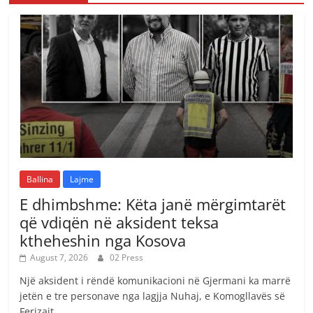
Ballina
Lajme
E dhimbshme: Këta janë mërgimtarët
që vdiqën në aksident teksa
ktheheshin nga Kosova
August 7, 2026
02 Press
Një aksident i rëndë komunikacioni në Gjermani ka marrë
jetën e tre personave nga lagjja Nuhaj, e Komogllavës së
Ferizajt