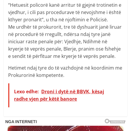
“Hetuesit policorë kanë arritur të gjejnë trotinetin e
vjedhur, i cili pas procedurave të nevojshme i është
kthyer pronarit”, u tha në njoftimin e Policisë.
Me urdhër të prokurorit, tre të dyshuarit janë liruar
në procedurë të rregullt, ndërsa ndaj tyre janë
iniciuar raste penale për: Vjedhje, Ndihmë në
kryerje të veprës penale, Blerje, pranim ose fshehje
e sendit të përfituar me kryerje të veprës penale.
Hetimet ndaj tyre do të vazhdojnë në koordinim me
Prokurorinë kompetente.
Lexo edhe:
Droni i dytë në BBVK, kësaj
radhe vjen për këtë banore