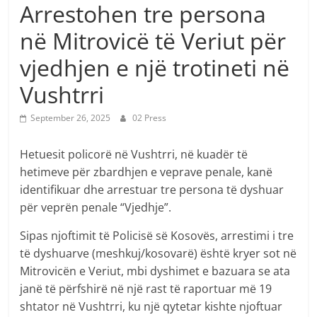
Arrestohen tre persona
në Mitrovicë të Veriut për
vjedhjen e një trotineti në
Vushtrri
September 26, 2025
02 Press
Hetuesit policorë në Vushtrri, në kuadër të
hetimeve për zbardhjen e veprave penale, kanë
identifikuar dhe arrestuar tre persona të dyshuar
për veprën penale “Vjedhje”.
Sipas njoftimit të Policisë së Kosovës, arrestimi i tre
të dyshuarve (meshkuj/kosovarë) është kryer sot në
Mitrovicën e Veriut, mbi dyshimet e bazuara se ata
janë të përfshirë në një rast të raportuar më 19
shtator në Vushtrri, ku një qytetar kishte njoftuar