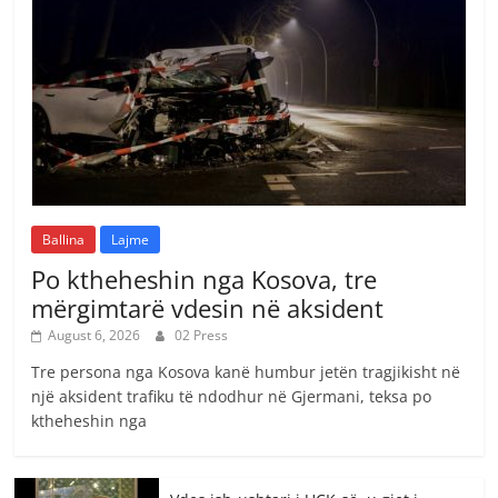
Ballina
Lajme
Po ktheheshin nga Kosova, tre
mërgimtarë vdesin në aksident
August 6, 2026
02 Press
Tre persona nga Kosova kanë humbur jetën tragjikisht në
një aksident trafiku të ndodhur në Gjermani, teksa po
ktheheshin nga