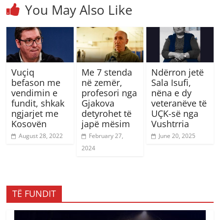
You May Also Like
Vuçiq
Me 7 stenda
Ndërron jetë
befason me
në zemër,
Sala Isufi,
vendimin e
profesori nga
nëna e dy
fundit, shkak
Gjakova
veteranëve të
ngjarjet me
detyrohet të
UÇK-së nga
Kosovën
japë mësim
Vushtrria
August 28, 2022
February 27,
June 20, 2025
2024
TË FUNDIT