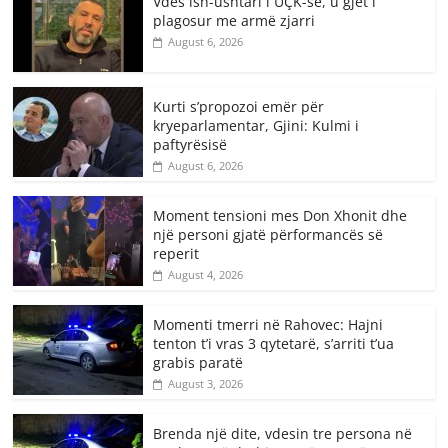
Vdes ish-ushtari i UÇK-së, u gjet i
plagosur me armë zjarri
August 6, 2026
Kurti s’propozoi emër për
kryeparlamentar, Gjini: Kulmi i
paftyrësisë
August 6, 2026
Moment tensioni mes Don Xhonit dhe
një personi gjatë përformancës së
reperit
August 4, 2026
Momenti tmerri në Rahovec: Hajni
tenton t’i vras 3 qytetarë, s’arriti t’ua
grabis paratë
August 3, 2026
Brenda një dite, vdesin tre persona në