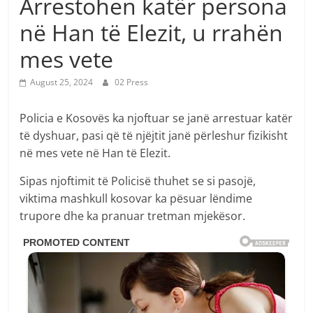
Arrestohen katër persona
në Han të Elezit, u rrahën
mes vete
August 25, 2024
02 Press
Policia e Kosovës ka njoftuar se janë arrestuar katër
të dyshuar, pasi që të njëjtit janë përleshur fizikisht
në mes vete në Han të Elezit.
Sipas njoftimit të Policisë thuhet se si pasojë,
viktima mashkull kosovar ka pësuar lëndime
trupore dhe ka pranuar tretman mjekësor.