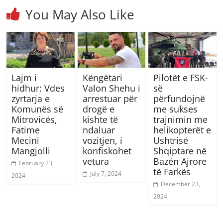
You May Also Like
Lajm i
Këngëtari
Pilotët e FSK-
hidhur: Vdes
Valon Shehu i
së
zyrtarja e
arrestuar për
përfundojnë
Komunës së
drogë e
me sukses
Mitrovicës,
kishte të
trajnimin me
Fatime
ndaluar
helikopterët e
Mecini
vozitjen, i
Ushtrisë
Mangjolli
konfiskohet
Shqiptare në
vetura
Bazën Ajrore
February 23,
të Farkës
July 7, 2024
2024
December 23,
2024