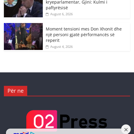
kryeparlamentar, Gjini: Kulmi i
paftyrësisë
August 6, 2026
Moment tensioni mes Don Xhonit dhe
një personi gjatë përformancës së
reperit
August 4, 2026
Për ne