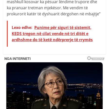
mashkull kosovar ka pësuar lëndime trupore dhe
ka pranuar tretman mjekësor. Me vendim të
prokurorit katër të dyshuarit dërgohen në mbajtje”
Lexo edhe:
Punime për siguri të sistemit,
KEDS tregon në cilat vende në tri ditët e
ardhshme do të ketë ndërprerje të rrymës