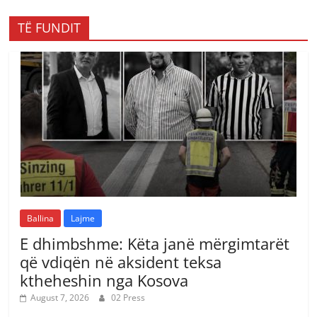
TË FUNDIT
Ballina
Lajme
E dhimbshme: Këta janë mërgimtarët
që vdiqën në aksident teksa
ktheheshin nga Kosova
August 7, 2026
02 Press