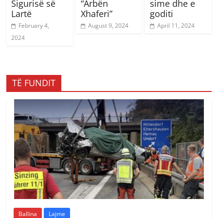
Sigurisë së
“Arbën
sime dhe e
Lartë
Xhaferi”
goditi
February 4,
August 9, 2024
April 11, 2024
2024
TË FUNDIT
Ballina
Lajme