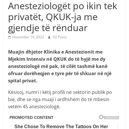
Anesteziologët po ikin tek
privatët, QKUK-ja me
gjendje të rënduar
November 19, 2022
02 Press
Muajin dhjetor Klinika e Anestezionit me
Mjekim Intensiv në QKUK do të hyjë me dy
anesteziologë më pak, të cilët tashmë kanë
ofruar dorëheqjen e tyre për të shkuar në një
spital privat.
Kësisoj, numri i këtij profili në sektorin publik po
bie, dhe se nga muaji i ardhshëm do të mbesin
vetëm 45 anesteziologë.