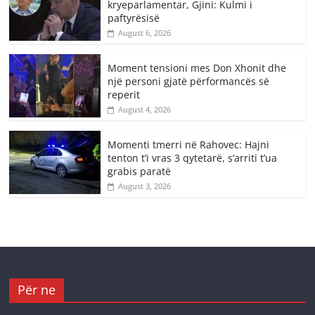
kryeparlamentar, Gjini: Kulmi i
paftyrësisë
August 6, 2026
Moment tensioni mes Don Xhonit dhe
një personi gjatë përformancës së
reperit
August 4, 2026
Momenti tmerri në Rahovec: Hajni
tenton t’i vras 3 qytetarë, s’arriti t’ua
grabis paratë
August 3, 2026
Për ne