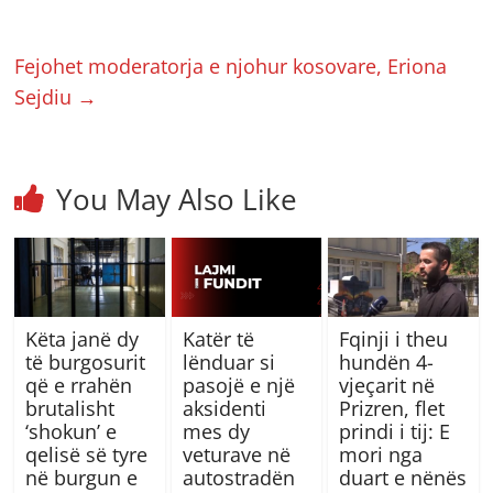
Fejohet moderatorja e njohur kosovare, Eriona
Sejdiu
→
You May Also Like
Këta janë dy
Katër të
Fqinji i theu
të burgosurit
lënduar si
hundën 4-
që e rrahën
pasojë e një
vjeçarit në
brutalisht
aksidenti
Prizren, flet
‘shokun’ e
mes dy
prindi i tij: E
qelisë së tyre
veturave në
mori nga
në burgun e
autostradën
duart e nënës