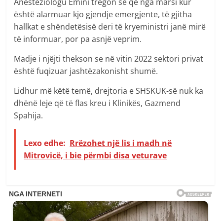
Anesteziologu Emini tregon se që nga marsi kur
është alarmuar kjo gjendje emergjente, të gjitha
hallkat e shëndetësisë deri të kryeministri janë mirë
të informuar, por pa asnjë veprim.
Madje i njëjti thekson se në vitin 2022 sektori privat
është fuqizuar jashtëzakonisht shumë.
Lidhur më këtë temë, drejtoria e SHSKUK-së nuk ka
dhënë leje që të flas kreu i Klinikës, Gazmend
Spahija.
Lexo edhe:
Rrëzohet një lis i madh në
Mitrovicë, i bie përmbi disa veturave