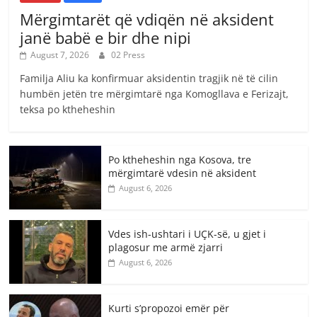
Mërgimtarët që vdiqën në aksident
janë babë e bir dhe nipi
August 7, 2026
02 Press
Familja Aliu ka konfirmuar aksidentin tragjik në të cilin
humbën jetën tre mërgimtarë nga Komogllava e Ferizajt,
teksa po ktheheshin
Po ktheheshin nga Kosova, tre
mërgimtarë vdesin në aksident
August 6, 2026
Vdes ish-ushtari i UÇK-së, u gjet i
plagosur me armë zjarri
August 6, 2026
Kurti s’propozoi emër për