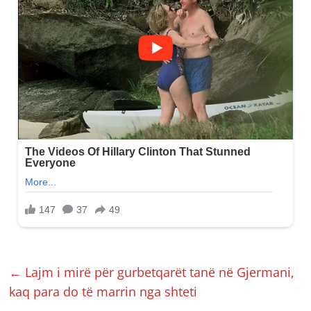
←
Lajm i mirë për gurbetqarët tanë në Gjermani,
kaq para do të marrin nga shteti