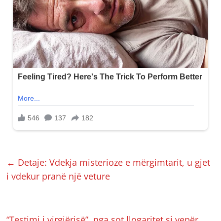
←
Detaje: Vdekja misterioze e mërgimtarit, u gjet
i vdekur pranë një veture
“Testimi i virgjërisë”, nga sot llogaritet si vepër