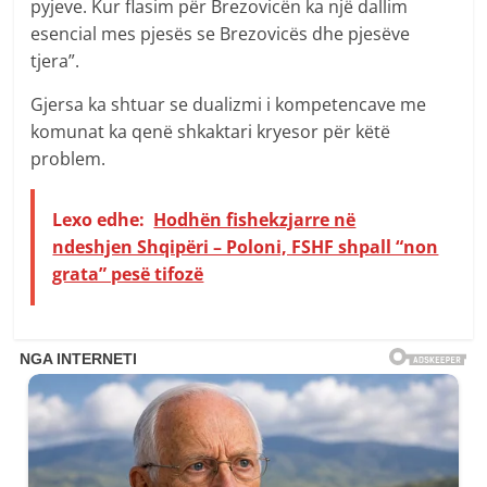
pyjeve. Kur flasim për Brezovicën ka një dallim
esencial mes pjesës se Brezovicës dhe pjesëve
tjera”.
Gjersa ka shtuar se dualizmi i kompetencave me
komunat ka qenë shkaktari kryesor për këtë
problem.
Lexo edhe:
Hodhën fishekzjarre në
ndeshjen Shqipëri – Poloni, FSHF shpall “non
grata” pesë tifozë