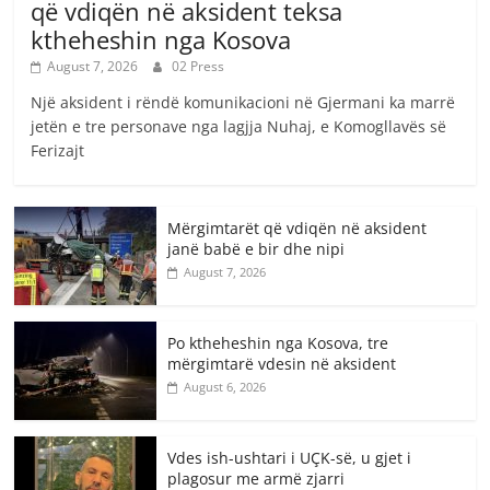
që vdiqën në aksident teksa
ktheheshin nga Kosova
August 7, 2026
02 Press
Një aksident i rëndë komunikacioni në Gjermani ka marrë
jetën e tre personave nga lagjja Nuhaj, e Komogllavës së
Ferizajt
Mërgimtarët që vdiqën në aksident
janë babë e bir dhe nipi
August 7, 2026
Po ktheheshin nga Kosova, tre
mërgimtarë vdesin në aksident
August 6, 2026
Vdes ish-ushtari i UÇK-së, u gjet i
plagosur me armë zjarri