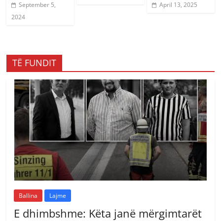
September 5,
April 13, 2025
2024
TË FUNDIT
Ballina
Lajme
E dhimbshme: Këta janë mërgimtarët