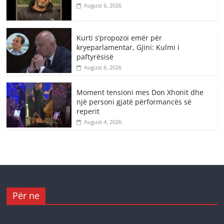
August 6, 2026
Kurti s’propozoi emër për
kryeparlamentar, Gjini: Kulmi i
paftyrësisë
August 6, 2026
Moment tensioni mes Don Xhonit dhe
një personi gjatë përformancës së
reperit
August 4, 2026
Për ne