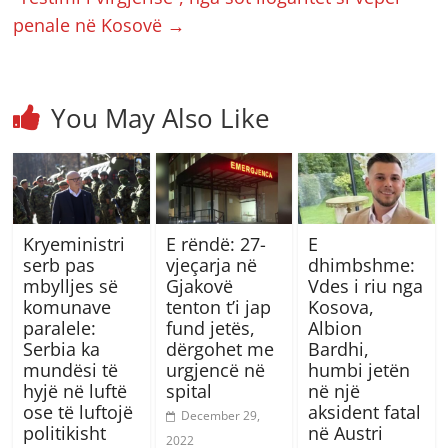
penale në Kosovë
→
You May Also Like
Kryeministri
E rëndë: 27-
E
serb pas
vjeçarja në
dhimbshme:
mbylljes së
Gjakovë
Vdes i riu nga
komunave
tenton t’i jap
Kosova,
paralele:
fund jetës,
Albion
Serbia ka
dërgohet me
Bardhi,
mundësi të
urgjencë në
humbi jetën
hyjë në luftë
spital
në një
ose të luftojë
aksident fatal
December 29,
politikisht
në Austri
2022