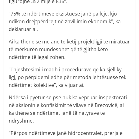
figurojnë 352 mijë e 836”.
“75% të ndërtimeve ekzistuese janë pa leje, kjo
ndikon drejtpërdrejt në zhvillimin ekonomik”, ka
deklaruar ai.
Ai ka thënë se me anë të këtij projektligji të miratuar
të mërkurën mundësohet që të gjitha këto
ndërtime të legalizohen.
“Thjeshtësimi i madh i procedurave që ka sjell ky
ligj, po përpiqemi edhe për metoda lehtësuese tek
ndërtimet kolektive”, ka vijuar ai.
Ndërsa i pyetur se pse nuk ka vepruar inspektorati
në aksionin e konfiskimit të vilave në Brezovicë, ai
ka thënë se ndërtimet janë të natyrave të
ndryshme.
“Përpos ndërtimeve janë hidrocentralet, prerja e