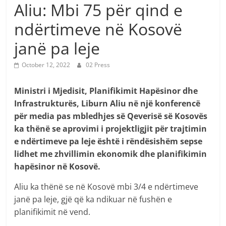
Aliu: Mbi 75 për qind e
ndërtimeve në Kosovë
janë pa leje
October 12, 2022
02 Press
Ministri i Mjedisit, Planifikimit Hapësinor dhe
Infrastrukturës, Liburn Aliu në një konferencë
për media pas mbledhjes së Qeverisë së Kosovës
ka thënë se aprovimi i projektligjit për trajtimin
e ndërtimeve pa leje është i rëndësishëm sepse
lidhet me zhvillimin ekonomik dhe planifikimin
hapësinor në Kosovë.
Aliu ka thënë se në Kosovë mbi 3/4 e ndërtimeve
janë pa leje, gjë që ka ndikuar në fushën e
planifikimit në vend.