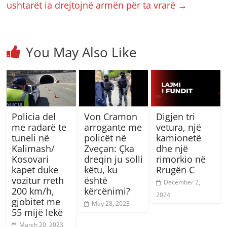
ushtarët ia drejtojnë armën për ta vrarë
→
You May Also Like
Policia del
Von Cramon
Digjen tri
me radarë te
arrogante me
vetura, një
tuneli në
policët në
kamionetë
Kalimash/
Zveçan: Çka
dhe një
Kosovari
dreqin ju solli
rimorkio në
kapet duke
këtu, ku
Rrugën C
vozitur rreth
është
December 2,
200 km/h,
kërcënimi?
2024
gjobitet me
May 28, 2023
55 mijë lekë
March 20, 2023