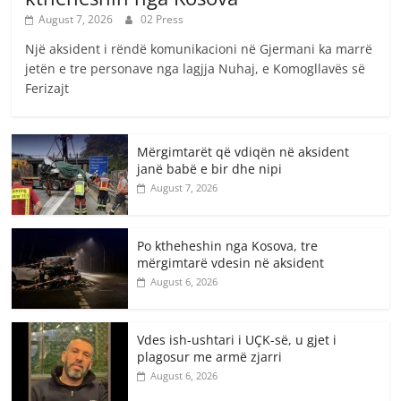
August 7, 2026
02 Press
Një aksident i rëndë komunikacioni në Gjermani ka marrë
jetën e tre personave nga lagjja Nuhaj, e Komogllavës së
Ferizajt
Mërgimtarët që vdiqën në aksident
janë babë e bir dhe nipi
August 7, 2026
Po ktheheshin nga Kosova, tre
mërgimtarë vdesin në aksident
August 6, 2026
Vdes ish-ushtari i UÇK-së, u gjet i
plagosur me armë zjarri
August 6, 2026