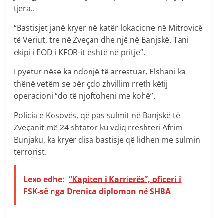
tjera..
“Bastisjet janë kryer në katër lokacione në Mitrovicë
të Veriut, tre në Zveçan dhe një në Banjskë. Tani
ekipi i EOD i KFOR-it është në pritje”.
I pyetur nëse ka ndonjë të arrestuar, Elshani ka
thënë vetëm se për çdo zhvillim rreth këtij
operacioni “do të njoftoheni me kohë”.
Policia e Kosovës, që pas sulmit në Banjskë të
Zveçanit më 24 shtator ku vdiq rreshteri Afrim
Bunjaku, ka kryer disa bastisje që lidhen me sulmin
terrorist.
Lexo edhe:
“Kapiten i Karrierës”, oficeri i
FSK-së nga Drenica diplomon në SHBA