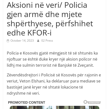
Aksioni në veri/ Policia
gjen armë dhe mjete
shpërthyese, përfshihet
edhe KFOR-i
October 14, 2023
02 Press
Policia e Kosovës gjatë mëngjesit të së shtunës ka
njoftuar se është duke kryer një aksion policor në
lidhj me sulmin terrorist në Banjskë të Zveçanit.
Zëvendësdrejtori i Policisë së Kosovës për rajonin e
veriut, Veton Elshani, ka deklaruar para mediave se
bastisjet janë kryer në shtatë lokacione të
ndryshme në veri.