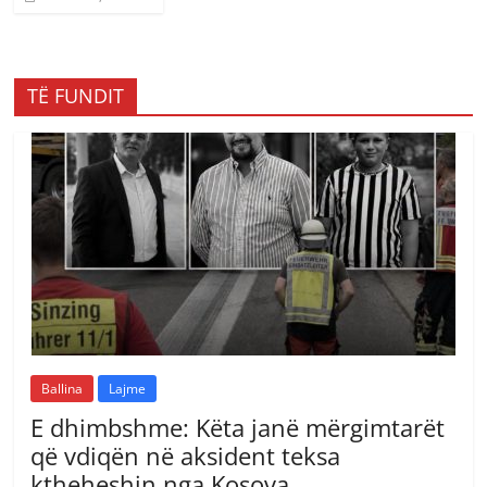
TË FUNDIT
Ballina
Lajme
E dhimbshme: Këta janë mërgimtarët
që vdiqën në aksident teksa
ktheheshin nga Kosova