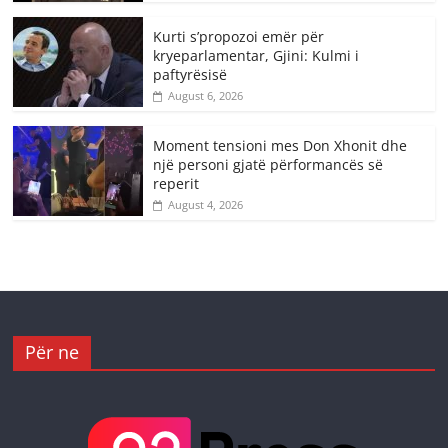
Kurti s’propozoi emër për
kryeparlamentar, Gjini: Kulmi i
paftyrësisë
August 6, 2026
Moment tensioni mes Don Xhonit dhe
një personi gjatë përformancës së
reperit
August 4, 2026
Për ne