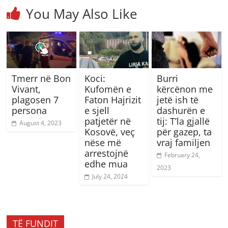
You May Also Like
Tmerr në Bon
Koci:
Burri
Vivant,
Kufomën e
kërcënon me
plagosen 7
Faton Hajrizit
jetë ish të
persona
e sjell
dashurën e
patjetër në
tij: T’la gjallë
August 4, 2023
Kosovë, veç
për gazep, ta
nëse më
vraj familjen
arrestojnë
February 24,
edhe mua
2023
July 24, 2024
TË FUNDIT