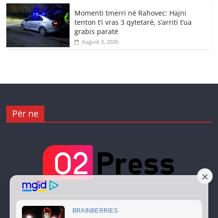
Momenti tmerri në Rahovec: Hajni
tenton t’i vras 3 qytetarë, s’arriti t’ua
grabis paratë
August 3, 2026
Për ne