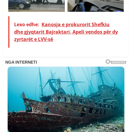
Lexo edhe:
Kanosja e prokurorit Shefkiu
dhe gjyqtarit Bajraktari, Apeli vendos për dy
zyrtarët e LVV-së