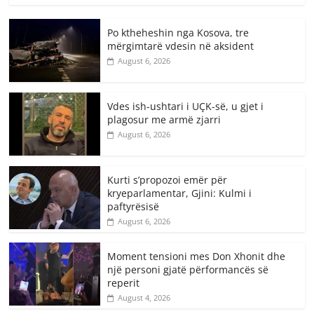
Po ktheheshin nga Kosova, tre
mërgimtarë vdesin në aksident
August 6, 2026
Vdes ish-ushtari i UÇK-së, u gjet i
plagosur me armë zjarri
August 6, 2026
Kurti s’propozoi emër për
kryeparlamentar, Gjini: Kulmi i
paftyrësisë
August 6, 2026
Moment tensioni mes Don Xhonit dhe
një personi gjatë përformancës së
reperit
August 4, 2026