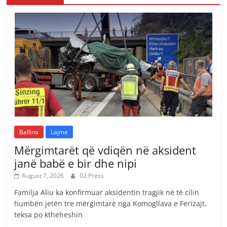
Ballina
Lajme
Mërgimtarët që vdiqën në aksident
janë babë e bir dhe nipi
August 7, 2026
02 Press
Familja Aliu ka konfirmuar aksidentin tragjik në të cilin
humbën jetën tre mërgimtarë nga Komogllava e Ferizajt,
teksa po ktheheshin