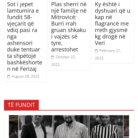
Sot i jepet
Plas sherri në
Ky është i
lamtumira e
një familje në
dyshuari që u
fundit 58-
Mitrovicë:
kap në
vjeçarit që
Burri rrah
flagrancë me
vdiq pasi ra
gruan shkaku
rreth gjysmë
nga
i vajzës së
kg drogë në
ashensori
tyre,
Veri
duke tentuar
arrestohet
February 21,
ta shpëtojë
October 22,
2023
bashkëshorte
2022
n në Ferizaj
August 28, 2025
TË FUNDIT