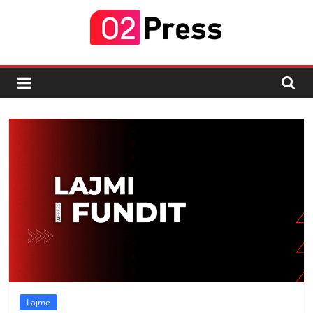
Skip
to
content
02
Press
Lajmi
i
Fundit
Lajme