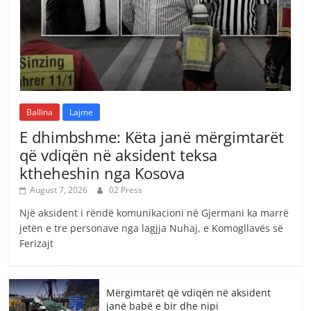
Ballina
Lajme
E dhimbshme: Këta janë mërgimtarët
që vdiqën në aksident teksa
ktheheshin nga Kosova
August 7, 2026
02 Press
Një aksident i rëndë komunikacioni në Gjermani ka marrë
jetën e tre personave nga lagjja Nuhaj, e Komogllavës së
Ferizajt
Mërgimtarët që vdiqën në aksident
janë babë e bir dhe nipi