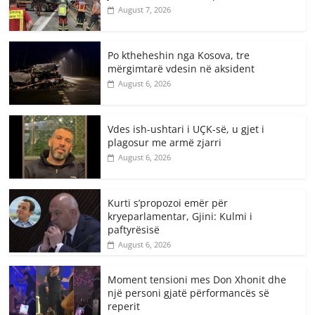
August 7, 2026
Po ktheheshin nga Kosova, tre
mërgimtarë vdesin në aksident
August 6, 2026
Vdes ish-ushtari i UÇK-së, u gjet i
plagosur me armë zjarri
August 6, 2026
Kurti s’propozoi emër për
kryeparlamentar, Gjini: Kulmi i
paftyrësisë
August 6, 2026
Moment tensioni mes Don Xhonit dhe
një personi gjatë përformancës së
reperit