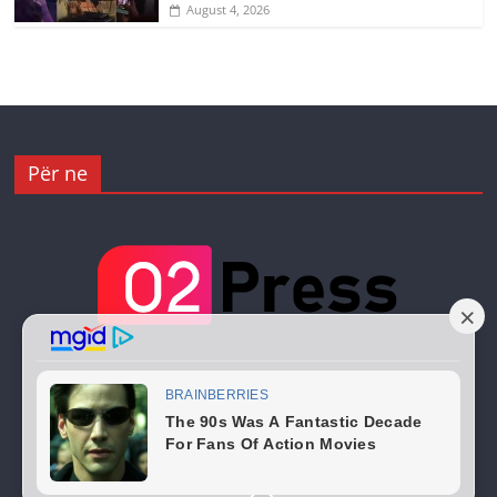
August 4, 2026
Për ne
Copyright © 2026
02 Press
. All rights reserved.
Theme:
ColorMag
by ThemeGrill. Powered by
WordPress
.