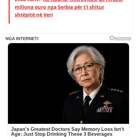
miliona euro nga Serbia për t’i shitur
shtëpitë në Veri