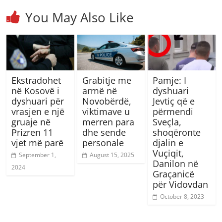
You May Also Like
Ekstradohet
Grabitje me
Pamje: I
në Kosovë i
armë në
dyshuari
dyshuari për
Novobërdë,
Jevtiç që e
vrasjen e një
viktimave u
përmendi
gruaje në
merren para
Sveçla,
Prizren 11
dhe sende
shoqëronte
vjet më parë
personale
djalin e
Vuçiqit,
September 1,
August 15, 2025
Danilon në
2024
Graçanicë
për Vidovdan
October 8, 2023