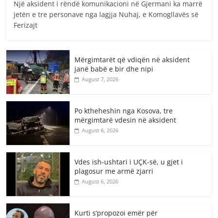
Një aksident i rëndë komunikacioni në Gjermani ka marrë
jetën e tre personave nga lagjja Nuhaj, e Komogllavës së
Ferizajt
Mërgimtarët që vdiqën në aksident
janë babë e bir dhe nipi
August 7, 2026
Po ktheheshin nga Kosova, tre
mërgimtarë vdesin në aksident
August 6, 2026
Vdes ish-ushtari i UÇK-së, u gjet i
plagosur me armë zjarri
August 6, 2026
Kurti s’propozoi emër për