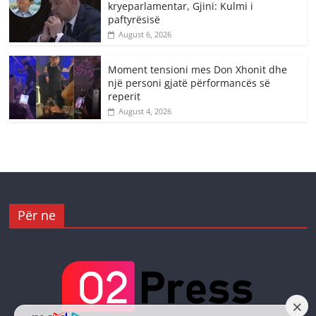
kryeparlamentar, Gjini: Kulmi i
paftyrësisë
August 6, 2026
Moment tensioni mes Don Xhonit dhe
një personi gjatë përformancës së
reperit
August 4, 2026
Për ne