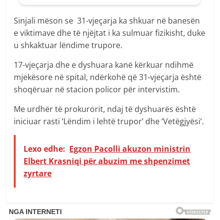
Sinjali mëson se 31-vjeçarja ka shkuar në banesën
e viktimave dhe të njëjtat i ka sulmuar fizikisht, duke
u shkaktuar lëndime trupore.
17-vjeçarja dhe e dyshuara kanë kërkuar ndihmë
mjekësore në spital, ndërkohë që 31-vjeçarja është
shoqëruar në stacion policor për intervistim.
Me urdhër të prokurorit, ndaj të dyshuarës është
iniciuar rasti ‘Lëndim i lehtë trupor’ dhe ‘Vetëgjyësi’.
Lexo edhe:
Egzon Pacolli akuzon ministrin
Elbert Krasniqi për abuzim me shpenzimet
zyrtare