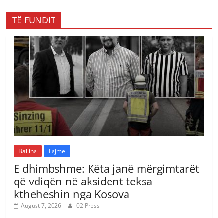
TË FUNDIT
Ballina
Lajme
E dhimbshme: Këta janë mërgimtarët
që vdiqën në aksident teksa
ktheheshin nga Kosova
August 7, 2026
02 Press