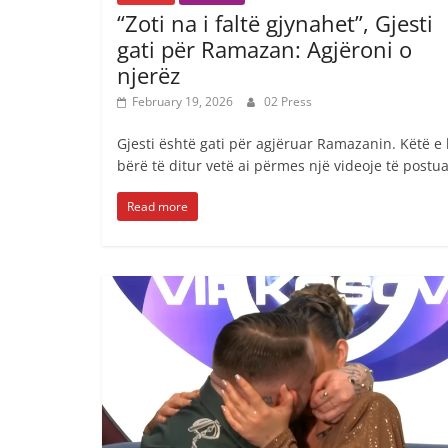
“Zoti na i faltë gjynahet”, Gjesti
gati për Ramazan: Agjëroni o
njerëz
February 19, 2026
02 Press
Gjesti është gati për agjëruar Ramazanin. Këtë e 
bërë të ditur vetë ai përmes një videoje të postu
Read more