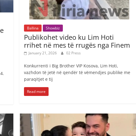
Ballina
Showbiz
je
Publikohet video ku Lim Hoti
rrihet në mes të rrugës nga Finem
January 21, 2026
02 Press
Konkurrenti i Big Brother VIP Kosova, Lim Hoti,
vazhdon të jetë në qendër të vëmendjes publike me
4.
paraqitjet e tij
Read more