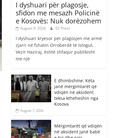
I dyshuari për plagosje,
sfidon me mesazh Policinë
e Kosovës: Nuk dorëzohem
August 9, 2026
02 Press
I dyshuari kryesor për plagosjen me armë
zjarri në fshatin Orroberdë të Istogut,
Vezir Haziraj, është shfaqur publikisht
me një
E dhimbshme: Këta
janë mërgimtarët që
vdiqën në aksident
teksa ktheheshin nga
Kosova
August 7, 2026
Mërgimtarët që vdiqën
në aksident janë babë
e bir dhe nipi