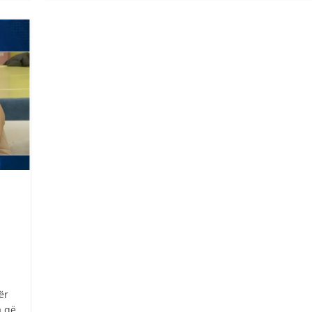
ër
a që