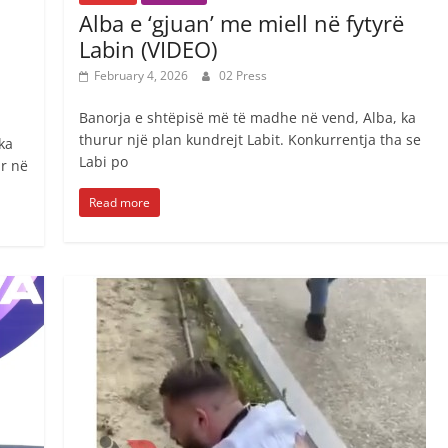
Alba e ‘gjuan’ me miell në fytyrë
Labin (VIDEO)
February 4, 2026
02 Press
Banorja e shtëpisë më të madhe në vend, Alba, ka
thurur një plan kundrejt Labit. Konkurrentja tha se
ka
Labi po
ar në
Read more