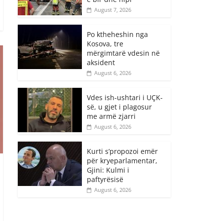
August 7, 2026
Po ktheheshin nga
Kosova, tre
mërgimtarë vdesin në
aksident
August 6, 2026
Vdes ish-ushtari i UÇK-
së, u gjet i plagosur
me armë zjarri
August 6, 2026
Kurti s’propozoi emër
për kryeparlamentar,
Gjini: Kulmi i
paftyrësisë
August 6, 2026