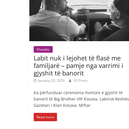
Showbiz
Labit nuk i lejohet të flasë me
familjarë – pamje nga varrimi i
gjyshit të banorit
January 20, 2026
02 Press
Ka përfunduar ceremonia mortore e gjyshit të
banorit të Big Brother VIP Kosova, Labinot Rexhës
Gazetari i Klan Kosova, Miftar
Read more