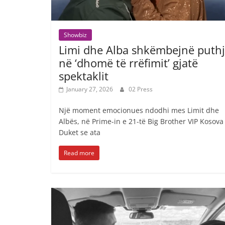
Showbiz
Limi dhe Alba shkëmbejnë puth
në ‘dhomë të rrëfimit’ gjatë
spektaklit
January 27, 2026
02 Press
Një moment emocionues ndodhi mes Limit dhe
Albës, në Prime-in e 21-të Big Brother VIP Kosova 
Duket se ata
Read more