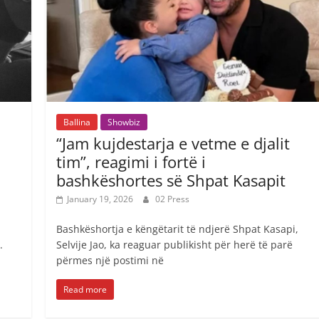
Ballina
Showbiz
“Jam kujdestarja e vetme e djalit
tim”, reagimi i fortë i
bashkëshortes së Shpat Kasapit
January 19, 2026
02 Press
Bashkëshortja e këngëtarit të ndjerë Shpat Kasapi,
.
Selvije Jao, ka reaguar publikisht për herë të parë
përmes një postimi në
Read more