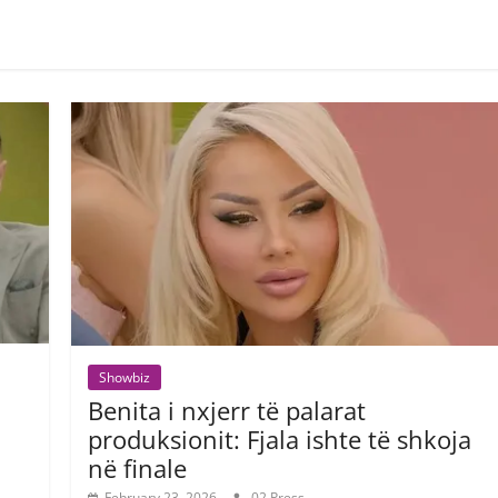
Showbiz
Benita i nxjerr të palarat
produksionit: Fjala ishte të shkoja
në finale
February 23, 2026
02 Press