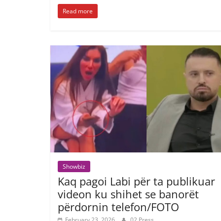
Read more
Showbiz
Kaq pagoi Labi për ta publikuar
videon ku shihet se banorët
përdornin telefon/FOTO
February 23, 2026
02 Press